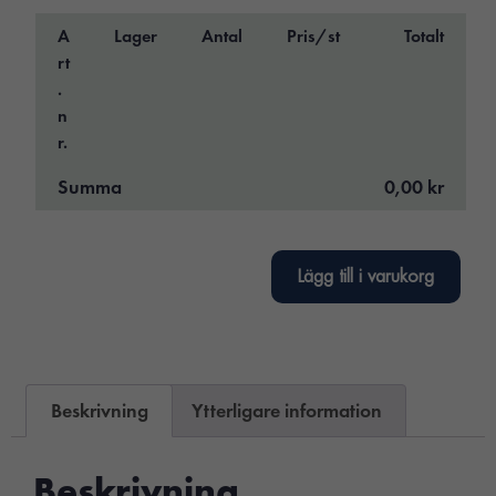
A
Lager
Antal
Pris/st
Totalt
rt
.
n
r.
Summa
0,00 kr
Lägg till i varukorg
Beskrivning
Ytterligare information
Beskrivning