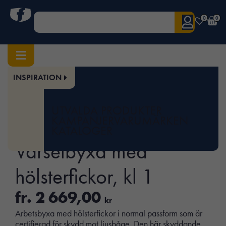
0
0
INSPIRATION
Hem
/
Herr
/
Underdelar
/ ProtecWork, Varselbyxa med hölsterfickor, kl 1
Art.nr:
SNI-6276
UTVALDA PRODUKTER
ProtecWork,
KAMPANJER
VARUMÄRKEN
KATALOGER
Varselbyxa med
hölsterfickor, kl 1
fr.
2 669,00
kr
Arbetsbyxa med hölsterfickor i normal passform som är
certifierad för skydd mot ljusbåge. Den här skyddande