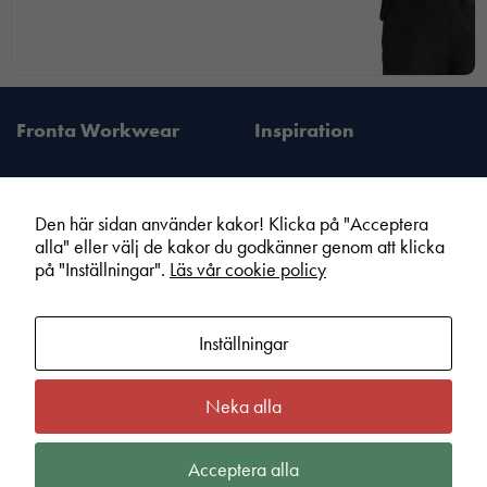
Fronta Workwear
Inspiration
Den här sidan använder kakor! Klicka på "Acceptera
alla" eller välj de kakor du godkänner genom att klicka
Fronta Sverige AB
Information
på "Inställningar".
Läs vår cookie policy
Din lokala Fronta expert
Kampanjer
Vår service
Varumärken
Inställningar
Kundshop
Hållbarhet
Om Fronta Sverige AB
Cookie information
Neka alla
Bli lokal Fronta expert
Integritetspolicy
Kontakt
Köpvillkor
Acceptera alla