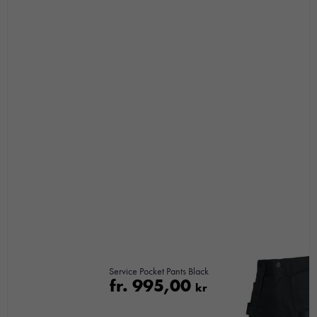
Genom att dela
med dig av dina
intressen och ditt
beteende när du
surfar ökar du
chansen att få se
personligt
anpassat innehåll
och
erbjudanden.
Service Pocket Pants Black
fr.
995,00
kr