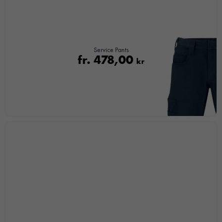
För att vår
hemsida ska
prestera så
bra som
möjligt under
Service Pants
ditt besök.
fr.
478,00
kr
Om du
nekar de
här kakorna
kommer viss
funktionalitet
att försvinna
från
hemsidan.
Marknadsföring
Genom att dela
med dig av dina
intressen och ditt
beteende när du