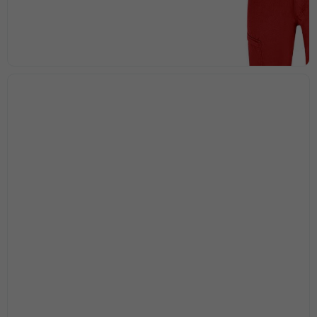
taget ska
fungera.
Statistik
För att vi ska
kunna
förbättra
hemsidans
funktionalitet
och
uppbyggnad,
baserat på
hur
hemsidan
används.
Upplevelse