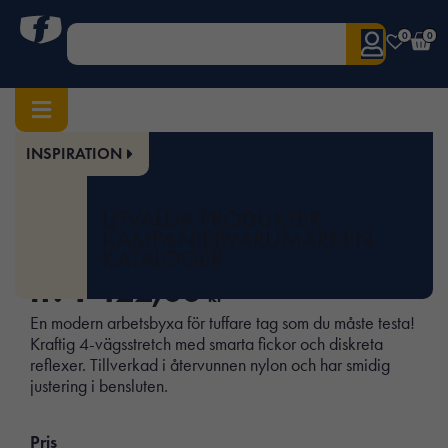
0
0
INSPIRATION
Hem
/
Herr
/
Underdelar
/ SERVICE PANTS 4-ST
Art.nr:
TS-FP51
UTVALDA PRODUKTER
SERVICE PANTS 4-ST
KAMPANJER
VARUMÄRKEN
KATALOGER
fr.
1 422,00
kr
En modern arbetsbyxa för tuffare tag som du måste testa!
Kraftig 4-vägsstretch med smarta fickor och diskreta
reflexer. Tillverkad i återvunnen nylon och har smidig
justering i bensluten.
Pris