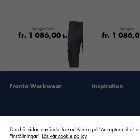
Basbyxa Dam
Basbyxa
fr.
1 086,00
fr.
1 086,
kr
Fronta Workwear
Inspiration
Den här sidan använder kakor! Klicka på "Acceptera alla" el
Din lokala Fronta expert
Kampanjer
"Inställningar".
Läs vår cookie policy
Vår service
Varumärken