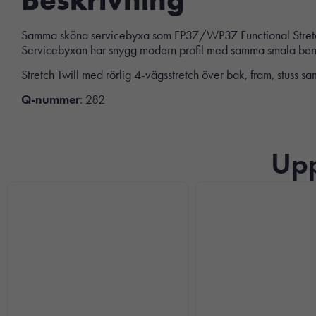
Samma sköna servicebyxa som FP37/WP37 Functional Stretch P
Servicebyxan har snygg modern profil med samma smala benvi
Stretch Twill med rörlig 4-vägsstretch över bak, fram, stuss sam
Q-nummer
: 282
Upp