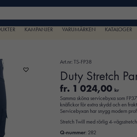
DUKTER
KAMPANJER
VARUMÄRKEN
KATALOGER
Art.nr:
TS-FP38
Duty Stretch Pa
fr.
1 024,00
kr
Samma sköna servicebyxa som FP37/
knäfickor för extra skydd och en fra
Servicebyxan har snygg modern profi
Stretch Twill med rörlig 4-vägsstretch
Q-nummer
: 282