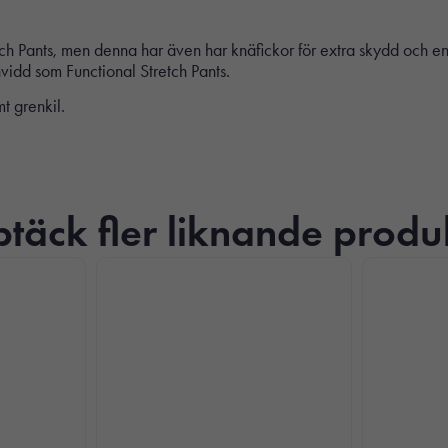
ants, men denna har även har knäfickor för extra skydd och en 
dd som Functional Stretch Pants.
t grenkil.
täck fler liknande produ
Nödvändiga
Dessa kakor
går inte att
välja bort. De