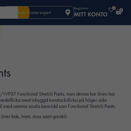
Registrera:
0
0
Din lokala Fronta expert
MITT KONTO
nts
WP37 Functional Stretch Pants, men denna har även har
ktsedelficka med inbyggd tumstocksficka på höger sida.
l med samma smala benvidd som Functional Stretch Pants.
 över bak, fram, stuss samt grenkil.