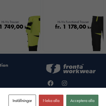
Hi-Vis Trouser
Hi-Vis Functional Trouser
1 749,00
fr.
1 178,00
kr
kr
tion
formation
Inställningar
Neka alla
Acceptera alla
spolicy