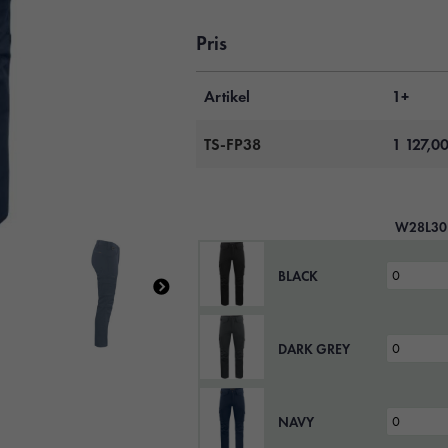
Pris
Artikel
1+
TS-FP38
1 127,0
W28L30
BLACK
DARK GREY
NAVY