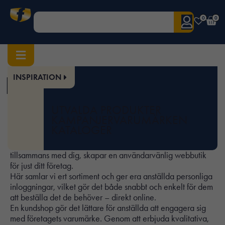
0
0
Kundshop
INSPIRATION
UTVALDA PRODUKTER
KAMPANJER
VARUMÄRKEN
Vill du förenkla beställningen av arbetskläder och
KATALOGER
skyddsutrustning för dina anställda?
Fronta Workwear erbjuder enkla, digitala lösningar där vi,
tillsammans med dig, skapar en användarvänlig webbutik
för just ditt företag.
Här samlar vi ert sortiment och ger era anställda personliga
inloggningar, vilket gör det både snabbt och enkelt för dem
att beställa det de behöver – direkt online.
En kundshop gör det lättare för anställda att engagera sig
med företagets varumärke. Genom att erbjuda kvalitativa,