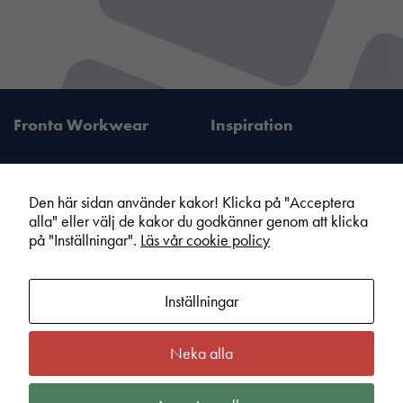
Fronta Workwear
Inspiration
Nödvändiga
Dessa kakor
går inte att
Den här sidan använder kakor! Klicka på "Acceptera
välja bort. De
alla" eller välj de kakor du godkänner genom att klicka
Fronta Sverige AB
Information
behövs för att
på "Inställningar".
Läs vår cookie policy
Din lokala Fronta expert
Kampanjer
hemsidan
över huvud
Vår service
Varumärken
taget ska
Inställningar
Kundshop
Hållbarhet
fungera.
Om Fronta Sverige AB
Cookie information
Neka alla
Bli lokal Fronta expert
Integritetspolicy
Statistik
För att vi ska
Kontakt
Köpvillkor