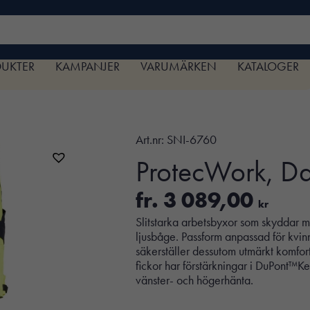
DUKTER
KAMPANJER
VARUMÄRKEN
KATALOGER
Art.nr:
SNI-6760
ProtecWork, Da
fr.
3 089,00
kr
Slitstarka arbetsbyxor som skyddar mo
ljusbåge. Passform anpassad för kv
säkerställer dessutom utmärkt komfort 
fickor har förstärkningar i DuPont™Ke
vänster- och högerhänta.