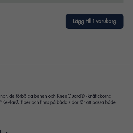
Lägg till i varukorg
 kvinnor, de förböjda benen och KneeGuard® -knäfickorna
nt™Kevlar®-fiber och finns på båda sidor för att passa både