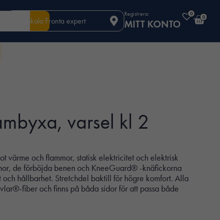
Registrera:
0
0
Din lokala Fronta expert
MITT KONTO
mbyxa, varsel kl 2
t värme och flammor, statisk elektricitet och elektrisk
innor, de förböjda benen och KneeGuard® -knäfickorna
och hållbarhet. Stretchdel baktill för högre komfort. Alla
vlar®-fiber och finns på båda sidor för att passa både