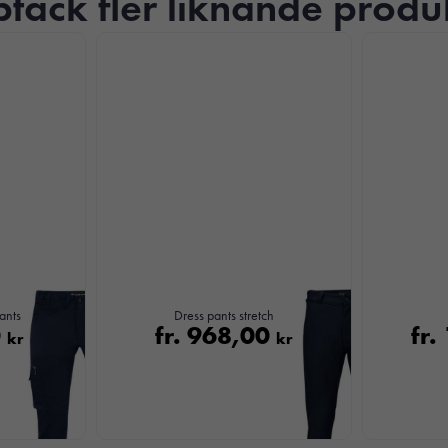
täck fler liknande produ
Nödvändiga
Dessa kakor
går inte att
ants
Dress pants stretch
0
fr.
968,00
fr.
välja bort. De
kr
kr
behövs för att
hemsidan
över huvud
taget ska
fungera.