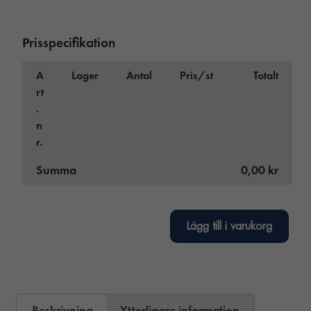
Prisspecifikation
A
Lager
Antal
Pris/st
Totalt
rt
.
n
r.
Summa
0,00 kr
Lägg till i varukorg
Beskrivning
Ytterligare information