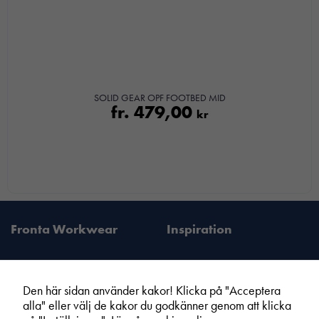
SOLID GEAR OPF FOOTBED MID
fr.
479,00
kr
Fronta Workwear
Inspiration
Den här sidan använder kakor! Klicka på "Acceptera
alla" eller välj de kakor du godkänner genom att klicka
Fronta Sverige AB
Information