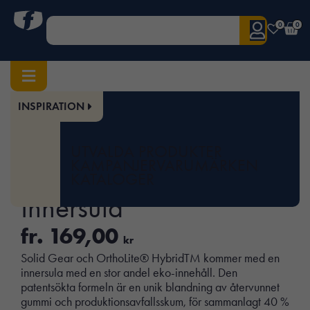
0
0
INSPIRATION
Hem
/
Arbetsskor
/
Tillbehör skor
/
Iläggssulor
/ OrthoLite Hybrid Innersula
Art.nr:
SOL-21002
UTVALDA PRODUKTER
OrthoLite Hybrid
KAMPANJER
VARUMÄRKEN
KATALOGER
Innersula
fr.
169,00
kr
Solid Gear och OrthoLite® HybridTM kommer med en
innersula med en stor andel eko-innehåll. Den
patentsökta formeln är en unik blandning av återvunnet
gummi och produktionsavfallsskum, för sammanlagt 40 %