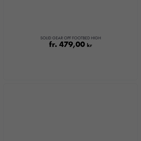
SOLID GEAR OPF FOOTBED HIGH
fr.
479,00
kr
Nödvändiga
Dessa kakor
går inte att
välja bort. De
behövs för att
hemsidan
över huvud
taget ska
fungera.