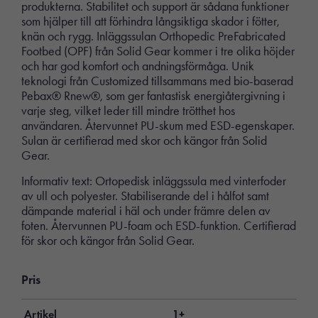
produkterna. Stabilitet och support är sådana funktioner
som hjälper till att förhindra långsiktiga skador i fötter,
knän och rygg. Inläggssulan Orthopedic PreFabricated
Footbed (OPF) från Solid Gear kommer i tre olika höjder
och har god komfort och andningsförmåga. Unik
teknologi från Customized tillsammans med bio-baserad
Pebax® Rnew®, som ger fantastisk energiåtergivning i
varje steg, vilket leder till mindre trötthet hos
användaren. Återvunnet PU-skum med ESD-egenskaper.
Sulan är certifierad med skor och kängor från Solid
Gear.
Informativ text: Ortopedisk inläggssula med vinterfoder
av ull och polyester. Stabiliserande del i hålfot samt
dämpande material i häl och under främre delen av
foten. Återvunnen PU-foam och ESD-funktion. Certifierad
för skor och kängor från Solid Gear.
Pris
Artikel
1+