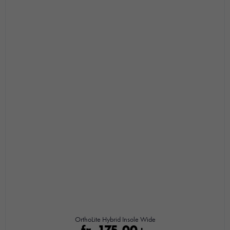
OrthoLite Hybrid Insole Wide
fr.
175,00