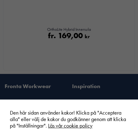
OrthoLite Hybrid Innersula
fr.
169,00
kr
Fronta Workwear
Inspiration
Den här sidan använder kakor! Klicka på "Acceptera
alla" eller välj de kakor du godkänner genom att klicka
Fronta Sverige AB
Information
på "Inställningar".
Läs vår cookie policy
Din lokala Fronta expert
Kampanjer
Vår service
Varumärken