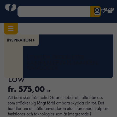
0
0
INSPIRATION
Hem
/
Arbetsskor
/
Tillbehör skor
/
Iläggssulor
/ OPF Footbed Winter Low
Art.nr:
SOL-21006
UTVALDA PRODUKTER
OPF Footbed Winter
KAMPANJER
VARUMÄRKEN
KATALOGER
Low
fr.
575,00
kr
Att bära skor från Solid Gear innebär ett löfte från oss
som sträcker sig långt förbi att bara skydda din fot. Det
handlar om att hålla användaren utom fara med hjälp av
funktioner och teknologier som är integrerade i