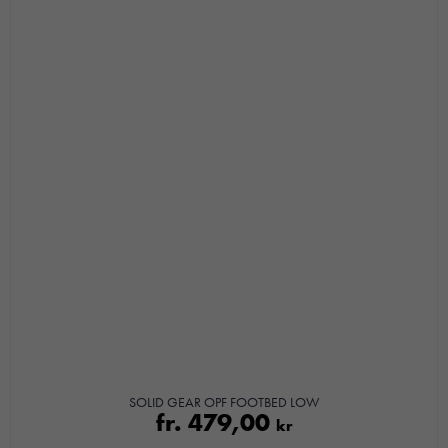
möjligt under
ditt besök.
Om du
nekar de
här kakorna
kommer viss
funktionalitet
att försvinna
från
hemsidan.
Marknadsföring
Genom att dela
med dig av dina
intressen och ditt
beteende när du
surfar ökar du
SOLID GEAR OPF FOOTBED LOW
fr.
479,00
chansen att få se
kr
personligt