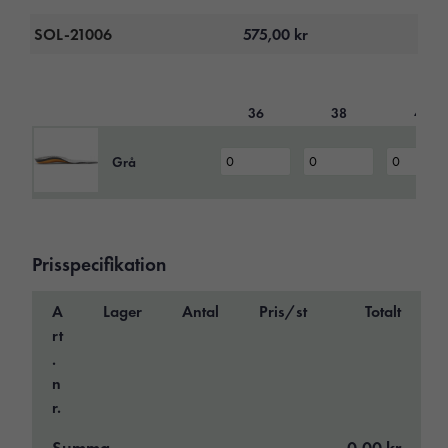
SOL-21006
575,00
kr
36
38
40
Grå
Prisspecifikation
A
Lager
Antal
Pris/st
Totalt
rt
.
n
r.
Summa
0,00 kr