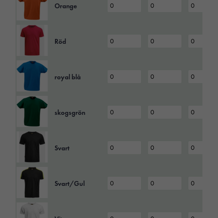
Orange
Röd
royal blå
skogsgrön
Svart
Svart/Gul