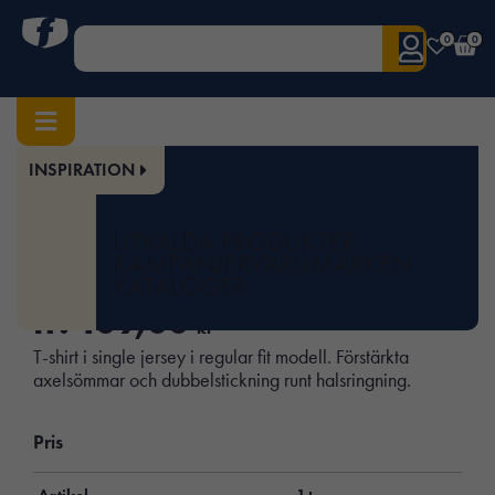
0
0
INSPIRATION
Hem
/
Herr
/
Överdelar
/ 5264 T-shirt herr
Art.nr:
JOB-65526410
UTVALDA PRODUKTER
5264 T-shirt herr
KAMPANJER
VARUMÄRKEN
KATALOGER
fr.
109,00
kr
T-shirt i single jersey i regular fit modell. Förstärkta
axelsömmar och dubbelstickning runt halsringning.
Pris
Artikel
1+