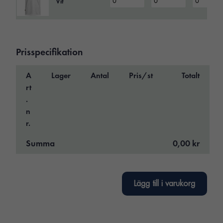
Vit
Prisspecifikation
A
Lager
Antal
Pris/st
Totalt
rt
.
n
r.
Summa
0,00 kr
Lägg till i varukorg