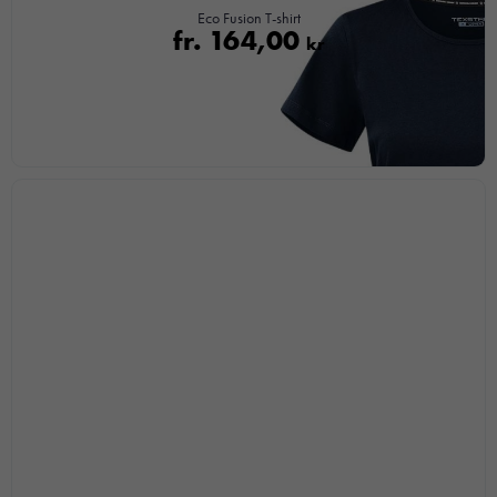
Eco Fusion T-shirt
fr.
164,00
kr
Nödvändiga
Dessa kakor
går inte att
välja bort. De
behövs för att
hemsidan
över huvud
taget ska
fungera.
Statistik