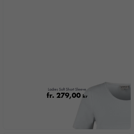
Om du
nekar de
här kakorna
kommer viss
funktionalitet
att försvinna
från
hemsidan.
Marknadsföring
Genom att dela
med dig av dina
intressen och ditt
Ladies Soft Short Sleeve
fr.
279,00
kr
beteende när du
surfar ökar du
chansen att få se
personligt
anpassat innehåll
och