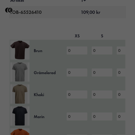
JOB-65526410
109,00
kr
XS
S
L
Brun
Gråmelerad
Khaki
Marin