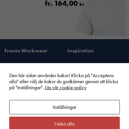
fr.
164,00
kr
Fronta Workwear
Inspiration
Den här sidan använder kakor! Klicka på "Acceptera
alla" eller välj de kakor du godkänner genom att klicka
Fronta Sverige AB
Information
på "Inställningar".
Läs vår cookie policy
Din lokala Fronta expert
Kampanjer
Vår service
Varumärken
Inställningar
Kundshop
Hållbarhet
Om Fronta Sverige AB
Cookie information
Neka alla