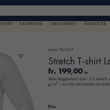
DUKTER
KAMPANJER
VARUMÄRKEN
KATALOGER
Art.nr:
TS-TS17
Stretch T-shirt 
fr.
199,00
kr
Skön långärmad t-shirt i 5 % stretch s
2
g/m
– en tröja du kommer använda
Pris