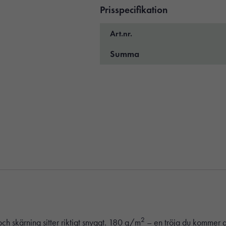
Prisspecifikation
Art.nr.
Summa
2
och skärning sitter riktigt snyggt. 180 g/m
– en tröja du kommer 