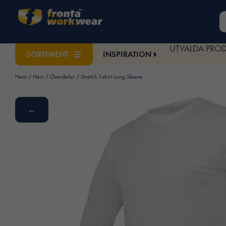
UTVALDA PRO
INSPIRATION
SORTIMENT
Hem
/
Herr
/
Överdelar
/ Stretch T-shirt Long Sleeve
←