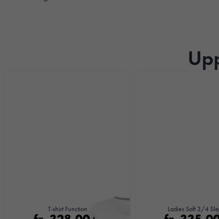
Upp
T-shirt Function
Ladies Soft 3/4 Sl
fr.
328,00
fr.
335,0