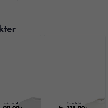
kter
Basic T-shirt
Crew T-shirt
r.
99,00
fr.
114,00