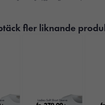
täck fler liknande produ
Nödvändiga
Dessa kakor
går inte att
välja bort. De
behövs för att
eeve
Ladies Soft Short Sleeve
hemsidan
0
fr.
279,00
f