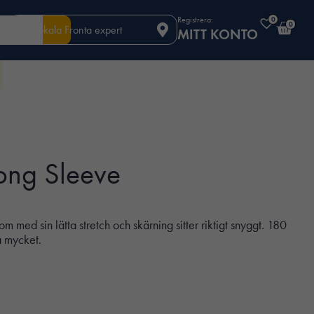
Registrera:
0
0
Din lokala Fronta expert
MITT KONTO
Long Sleeve
om med sin lätta stretch och skärning sitter riktigt snyggt. 180
 mycket.