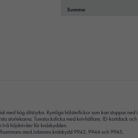
Summa
rial med hög slitstyrka. Rymliga hölsterfickor som kan stoppas ne
örsta storlekarna. Tumstocksficka med knivhållare, ID-kortsfack och
h två höjdnivåer för knäskydden.
tillsammans med Jobmans knäskydd 9943, 9944 och 9945.