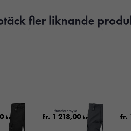
täck fler liknande produ
Nödvändiga
Dessa kakor
går inte att
välja bort. De
Hundförarbyxa
behövs för att
00
fr.
1 218,00
fr.
kr
kr
hemsidan
över huvud