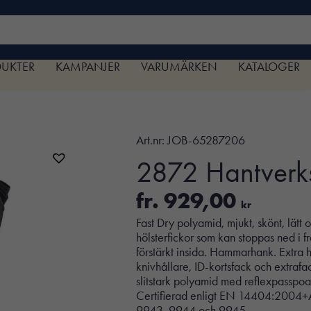
DUKTER
KAMPANJER
VARUMÄRKEN
KATALOGER
Art.nr:
JOB-65287206
2872 Hantverk
fr.
929,00
kr
Fast Dry polyamid, mjukt, skönt, lätt
hölsterfickor som kan stoppas ned i
förstärkt insida. Hammarhank. Extra h
knivhållare, ID-kortsfack och extrafa
slitstark polyamid med reflexpasspoa
Certifierad enligt EN 14404:2004+
9943, 9944 och 9945.