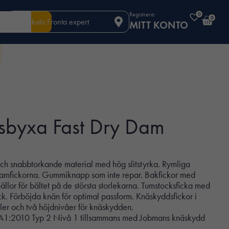
Registrera:
0
0
Din lokala Fronta expert
MITT KONTO
sbyxa Fast Dry Dam
 och snabbtorkande material med hög slitstyrka. Rymliga
 framfickorna. Gummiknapp som inte repar. Bakfickor med
ällor för bältet på de största storlekarna. Tumstocksficka med
ck. Förböjda knän för optimal passform. Knäskyddsfickor i
ler och två höjdnivåer för knäskydden.
A1:2010 Typ 2 Nivå 1 tillsammans med Jobmans knäskydd