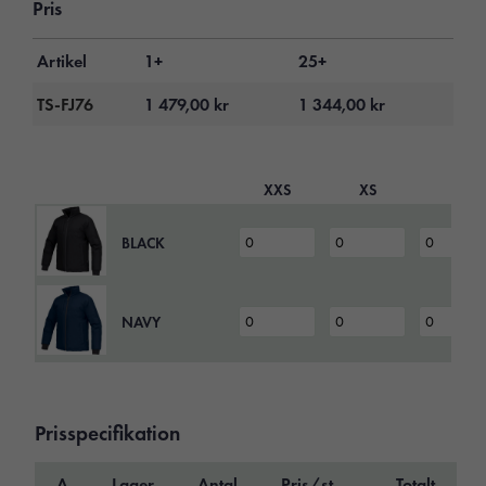
Pris
Artikel
1+
25+
TS-FJ76
1 479,00
kr
1 344,00
kr
XXS
XS
S
BLACK
NAVY
Prisspecifikation
A
Lager
Antal
Pris/st
Totalt