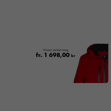
Upplevelse
För att vår
hemsida ska
prestera så
bra som
möjligt under
ditt besök.
Om du
Winter Jacket Long
nekar de
fr.
1 698,00
kr
här kakorna
kommer viss
funktionalitet
att försvinna
från
hemsidan.
Marknadsföring
Genom att dela