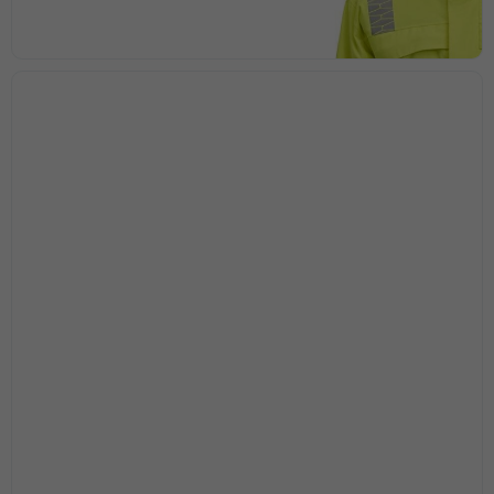
Nödvändiga
Dessa kakor
går inte att
välja bort. De