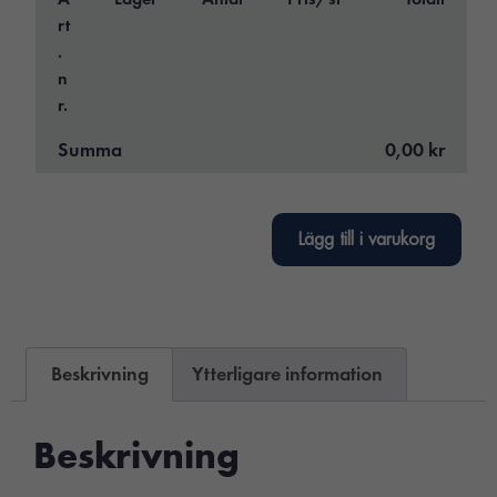
rt
.
n
r.
Summa
0,00 kr
Lägg till i varukorg
Beskrivning
Ytterligare information
Beskrivning