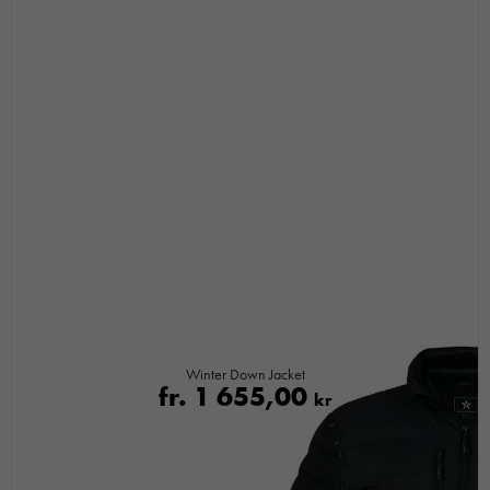
med dig av dina
intressen och ditt
beteende när du
surfar ökar du
chansen att få se
personligt
anpassat innehåll
och
erbjudanden.
Winter Down Jacket
fr.
1 655,00
kr