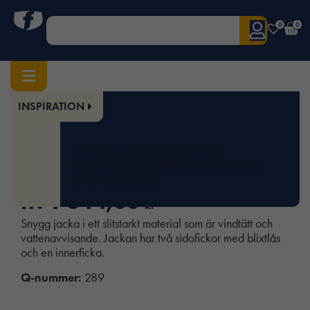
0
0
INSPIRATION
Hem
/
Herr
/
Överdelar
/ Winter Jacket Base
Art.nr:
TS-FJ76
UTVALDA PRODUKTER
Winter Jacket Base
KAMPANJER
VARUMÄRKEN
KATALOGER
fr.
1 344,00
kr
Snygg jacka i ett slitstarkt material som är vindtätt och
vattenavvisande. Jackan har två sidofickor med blixtlås
och en innerficka.
Q-nummer:
289