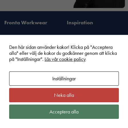
Fronta Workwear
Inspiration
Den här sidan använder kakor! Klicka på "Acceptera
alla" eller välj de kakor du godkänner genom att klicka
Fronta Sverige AB
Information
på "Inställningar".
Läs vår cookie policy
Din lokala Fronta expert
Kampanjer
Vår service
Varumärken
Inställningar
Kundshop
Hållbarhet
Om Fronta Sverige AB
Cookie information
Neka alla
Bli lokal Fronta expert
Integritetspolicy
Kontakt
Köpvillkor
Acceptera alla