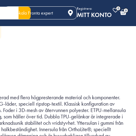
Registrera:
0
0
Din lokala Fronta expert
MITT KONTO
erad med flera högpresterande material och komponenter.
äder, speciell ripstop-textil. Klassisk konfiguration av
. Foder i 3D-mesh av återvunnen polyester. ETPU-mellansula
 som håller över tid. Dubbla TPU-gelänkar är integrerade i
rknadsunik stabilitet och vridstyvhet. Yttersulan i gummi från
halkbeständighet. Innersula från OrthoLite®, speciellt
verlägsen dämpning och är huvudsakligen tillverkad av