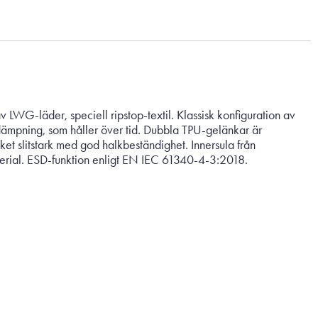
WG-läder, speciell ripstop-textil. Klassisk konfiguration av
ämpning, som håller över tid. Dubbla TPU-gelänkar är
ket slitstark med god halkbeständighet. Innersula från
aterial. ESD-funktion enligt EN IEC 61340-4-3:2018.