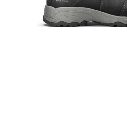
Nödvändiga
Dessa kakor
går inte att
välja bort. De
behövs för att
hemsidan
över huvud
taget ska
fungera.
Statistik