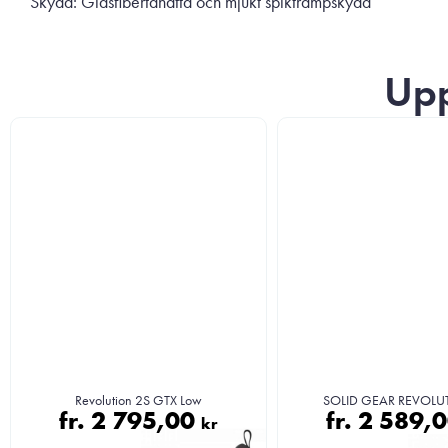
Skydd: Glasfibertåhätta och mjukt spiktrampskydd
Upp
Revolution 2S GTX Low
SOLID GEAR REVOLU
fr.
2 795,00
fr.
2 589,
kr