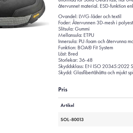
återvunnet material. ESD-funktion e
Ovandel: LWG-läder och textil
Foder: Återvunnen 3D-mesh i polyest
Slitsula: Gummi
Mellansula: ETPU
Innersula: PU-foam och återvunna m
Funktion: BOA® Fit System
Läst: Bred
Storlekar: 36-48
Skyddsklass: EN ISO 20345:2022 
Skydd: Glasfibertåhätta och mjukt s
Pris
Artikel
SOL-80013