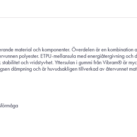
rande material och komponenter. Överdelen är en kombination av L
ervunnen polyester. ETPU-mellansula med energiåtergivning och d
 stabilitet och vridstyvhet. Yttersulan i gummi från Vibram® är myc
rlägsen dämpning och är huvudsakligen tillverkad av återvunnet m
gsförmåga