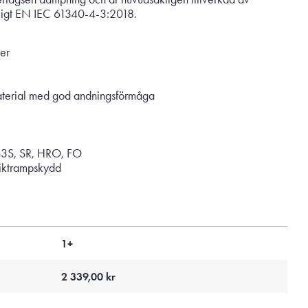
nligt EN IEC 61340-4-3:2018.
er
aterial med god andningsförmåga
S3S, SR, HRO, FO
piktrampskydd
1+
2 339,00
kr