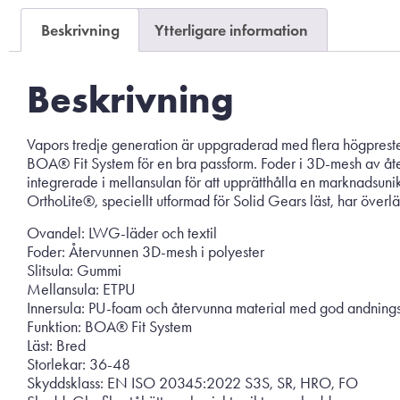
nekar de
Beskrivning
Ytterligare information
här kakorna
kommer viss
funktionalitet
Beskrivning
att försvinna
från
hemsidan.
Vapors tredje generation är uppgraderad med flera högpreste
BOA® Fit System för en bra passform. Foder i 3D-mesh av åt
integrerade i mellansulan för att upprätthålla en marknadsunik
Marknadsföring
OrthoLite®, speciellt utformad för Solid Gears läst, har öve
Genom att dela
Ovandel: LWG-läder och textil
med dig av dina
Foder: Återvunnen 3D-mesh i polyester
intressen och ditt
Slitsula: Gummi
beteende när du
Mellansula: ETPU
surfar ökar du
Innersula: PU-foam och återvunna material med god andnin
chansen att få se
Funktion: BOA® Fit System
personligt
Läst: Bred
anpassat innehåll
Storlekar: 36-48
och
Skyddsklass: EN ISO 20345:2022 S3S, SR, HRO, FO
erbjudanden.