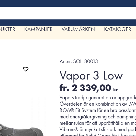
DUKTER
KAMPANJER
VARUMÄRKEN
KATALOGER
Art.nr:
SOL-80013
Vapor 3 Low
fr.
2 339,00
kr
Vapors tredje generation är uppgrad
Överdelen är en kombination av LWG-l
BOA® Fit System för en bra passform
med energiåtergivning och dämpning,
mellansulan för att upprätthålla en ma
Vibram® är mycket slitstark med god 
utformad för Solid Gears läst, har ö