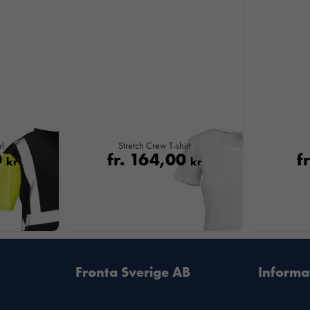
el
Stretch Crew T-shirt
Nödvändiga
0
fr.
164,00
f
kr
kr
Dessa kakor
går inte att
välja bort. De
behövs för att
hemsidan
över huvud
taget ska
Fronta Sverige AB
Informa
fungera.