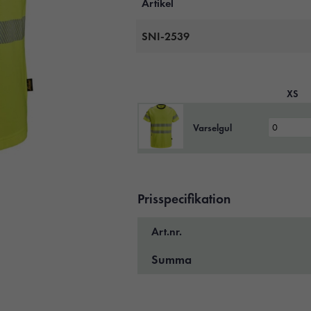
Artikel
SNI-2539
XS
Varselgul
Prisspecifikation
Art.nr.
Summa