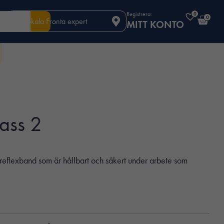
Registrera:
0
0
Din lokala Fronta expert
MITT KONTO
lass 2
reflexband som är hållbart och säkert under arbete som