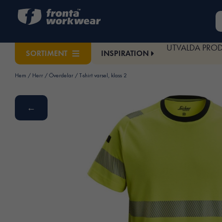
UTVALDA PRO
INSPIRATION
SORTIMENT
Hem
/
Herr
/
Överdelar
/ T-shirt varsel, klass 2
←