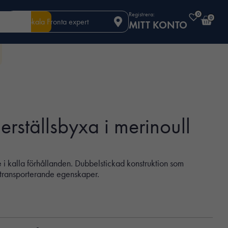
Registrera:
0
0
Din lokala Fronta expert
MITT KONTO
rställsbyxa i merinoull
e i kalla förhållanden. Dubbelstickad konstruktion som
transporterande egenskaper.