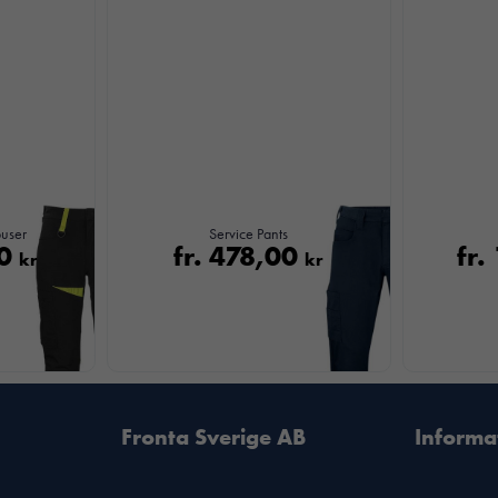
ouser
Service Pants
Nödvändiga
00
fr.
478,00
fr.
kr
kr
Dessa kakor
går inte att
välja bort. De
behövs för att
hemsidan
över huvud
taget ska
Fronta Sverige AB
Informa
fungera.