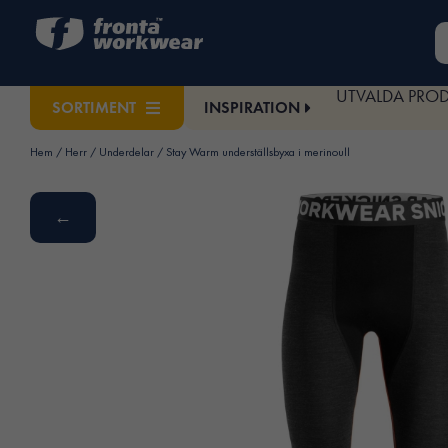
UTVALDA PRO
INSPIRATION
SORTIMENT
Hem
/
Herr
/
Underdelar
/ Stay Warm underställsbyxa i merinoull
←