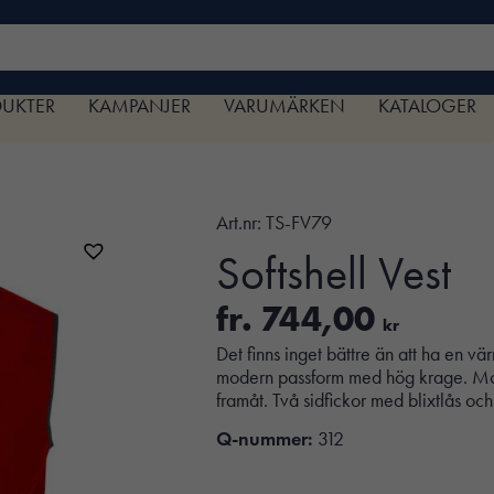
DUKTER
KAMPANJER
VARUMÄRKEN
KATALOGER
Art.nr:
TS-FV79
Softshell Vest
fr.
744,00
kr
Det finns inget bättre än att ha en v
modern passform med hög krage. Model
framåt. Två sidfickor med blixtlås och
Q-nummer:
312