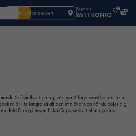
Registrera:
0
0
Din lokala Fronta expert
MITT KONTO
ärmande Softshellväst på sig, vår nya 2-lagersväst har en skön
len är lite längre så att den inte åker upp när du böjer dig
 en dold D-ring i höger ficka för passerkort eller nycklar.