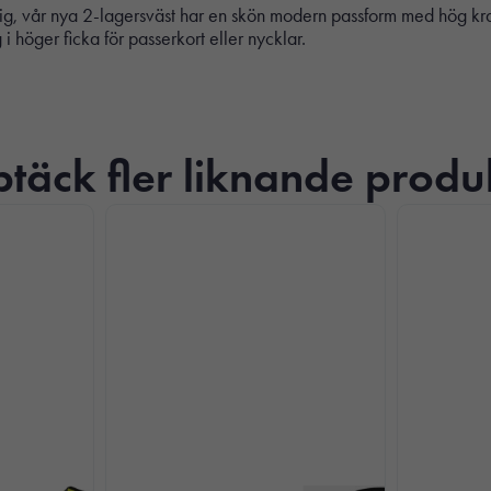
 sig, vår nya 2-lagersväst har en skön modern passform med hög kra
i höger ficka för passerkort eller nycklar.
täck fler liknande produ
Nödvändiga
Dessa kakor
går inte att
välja bort. De
behövs för att