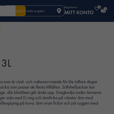
Registrera:
0
0
Din lokala Fronta expert
MITT KONTO
 3L
a som är vind- och vattenavvisande för lite tuffare dagar.
ka som passar de flesta tillfällen. Softshelljackan har
age, där blixtlåset går ända upp. Dragkedja under ärmarna
 höger sida med D-ring och ärmficka på vänster ärm med
, reflexpiping på huva, ärm ovan fickor och på ryggen med