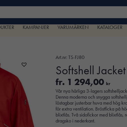
DUKTER
KAMPANJER
VARUMÄRKEN
KATALOGER
Art.nr:
TS-FJ80
Softshell Jacket
fr.
1 294,00
kr
Vår nya härliga 3-lagers softshelljack
Denna moderna och snygga softshelljac
löstagbar justerbar huva med hög kr
för extra ventilation. Bröstficka på
blixtlås. Två sidofickor med blixtlås
dragsko i nederkant.