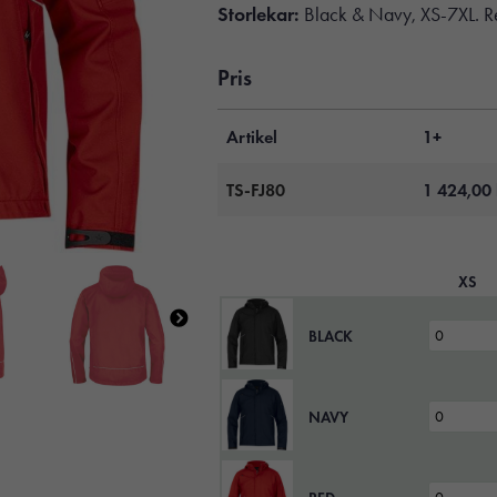
Storlekar:
Black & Navy, XS-7XL. R
Pris
Artikel
1+
TS-FJ80
1 424,00
XS
BLACK
NAVY