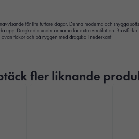
navvisande för lite tuffare dagar. Denna moderna och snygga softshe
nda upp. Dragkedja under ärmarna för extra ventilation. Bröstfic
ärm ovan fickor och på ryggen med dragsko i nederkant.
täck fler liknande produ
Nödvändiga
Dessa kakor
går inte att