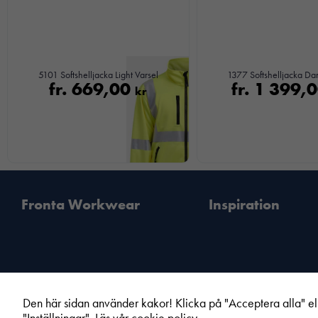
5101 Softshelljacka Light Varsel
1377 Softshelljacka Da
fr.
669,00
fr.
1 399,
kr
Fronta Workwear
Inspiration
Den här sidan använder kakor! Klicka på "Acceptera alla" el
Din lokala Fronta expert
Kampanjer