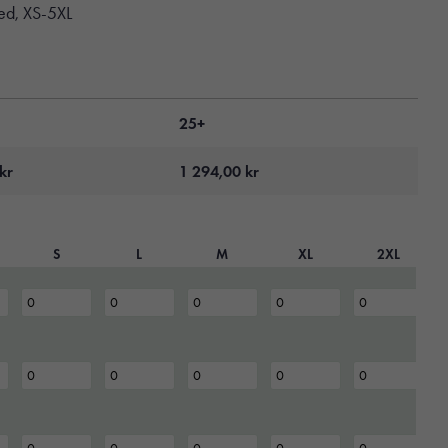
ed, XS-5XL
25+
kr
1 294,00
kr
S
L
M
XL
2XL