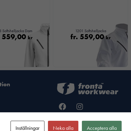
 Softshelljacka Dam
1201 Softshelljacka
.
559,00
fr.
559,00
kr
kr
tion
formation
Inställningar
Neka alla
Acceptera alla