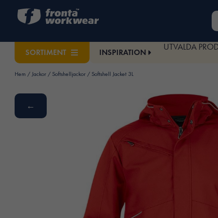
UTVALDA PRO
INSPIRATION
SORTIMENT
Hem
/
Jackor
/
Softshelljackor
/ Softshell Jacket 3L
←