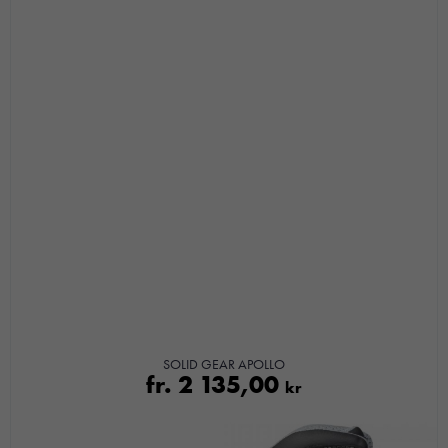
Nödvändiga
SOLID GEAR APOLLO
fr.
2 135,00
Dessa kakor
kr
går inte att
välja bort. De