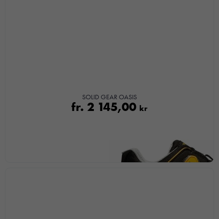
med dig av dina
intressen och ditt
beteende när du
surfar ökar du
chansen att få se
personligt
anpassat innehåll
och
erbjudanden.
SOLID GEAR OASIS
fr.
2 145,00
kr