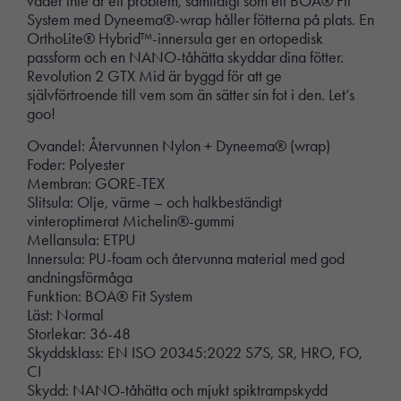
väder inte är ett problem, samtidigt som ett BOA® Fit
System med Dyneema®-wrap håller fötterna på plats. En
OrthoLite® Hybrid™-innersula ger en ortopedisk
passform och en NANO-tåhätta skyddar dina fötter.
Revolution 2 GTX Mid är byggd för att ge
självförtroende till vem som än sätter sin fot i den. Let’s
goo!
Ovandel: Återvunnen Nylon + Dyneema® (wrap)
Foder: Polyester
Membran: GORE-TEX
Slitsula: Olje, värme – och halkbeständigt
vinteroptimerat Michelin®-gummi
Mellansula: ETPU
Innersula: PU-foam och återvunna material med god
andningsförmåga
Funktion: BOA® Fit System
Läst: Normal
Storlekar: 36-48
Skyddsklass: EN ISO 20345:2022 S7S, SR, HRO, FO,
CI
Skydd: NANO-tåhätta och mjukt spiktrampskydd