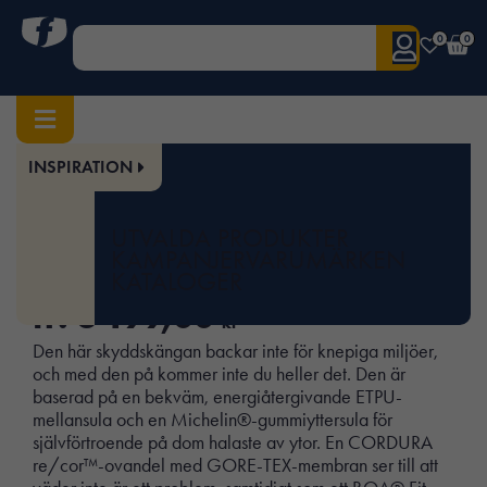
0
0
INSPIRATION
Hem
/
Arbetsskor
/
Skyddsskor
/ Revolution 2 GTX Mid
Art.nr:
SOL-76016
UTVALDA PRODUKTER
Revolution 2 GTX Mid
KAMPANJER
VARUMÄRKEN
KATALOGER
fr.
3 199,00
kr
Den här skyddskängan backar inte för knepiga miljöer,
och med den på kommer inte du heller det. Den är
baserad på en bekväm, energiåtergivande ETPU-
mellansula och en Michelin®-gummiyttersula för
självförtroende på dom halaste av ytor. En CORDURA
re/cor™-ovandel med GORE-TEX-membran ser till att