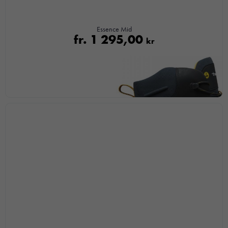
Upplevelse
För att vår
Essence Mid
fr.
1 295,00
hemsida ska
kr
prestera så
bra som
möjligt under
ditt besök.
Om du
nekar de
här kakorna
kommer viss
funktionalitet
att försvinna
från
hemsidan.
Marknadsföring
Genom att dela