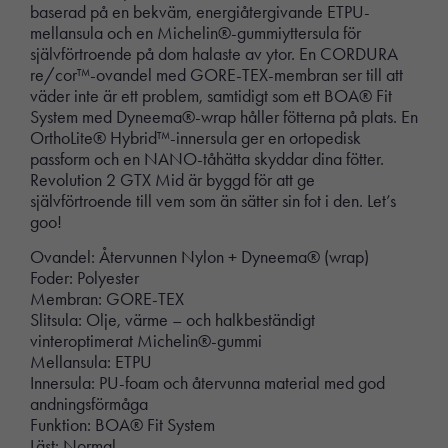
baserad på en bekväm, energiåtergivande ETPU-
mellansula och en Michelin®-gummiyttersula för
självförtroende på dom halaste av ytor. En CORDURA
re/cor™-ovandel med GORE-TEX-membran ser till att
väder inte är ett problem, samtidigt som ett BOA® Fit
System med Dyneema®-wrap håller fötterna på plats. En
OrthoLite® Hybrid™-innersula ger en ortopedisk
passform och en NANO-tåhätta skyddar dina fötter.
Revolution 2 GTX Mid är byggd för att ge
självförtroende till vem som än sätter sin fot i den. Let’s
goo!
Ovandel: Återvunnen Nylon + Dyneema® (wrap)
Foder: Polyester
Membran: GORE-TEX
Slitsula: Olje, värme – och halkbeständigt
vinteroptimerat Michelin®-gummi
Mellansula: ETPU
Innersula: PU-foam och återvunna material med god
andningsförmåga
Funktion: BOA® Fit System
Läst: Normal