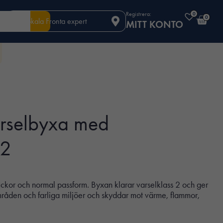
Registrera:
0
0
Din lokala Fronta expert
MITT KONTO
arselbyxa med
 2
ckor och normal passform. Byxan klarar varselklass 2 och ger
mråden och farliga miljöer och skyddar mot värme, flammor,