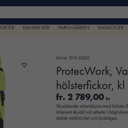
DUKTER
KAMPANJER
VARUMÄRKEN
KATALOGER
Art.nr:
SNI-6260
ProtecWork, V
hölsterfickor, kl
fr.
2 789,00
kr
Skyddande arbetsbyxa med hölster fi
inherent skydd vid arbete i högrisko
statisk elektricitet och ljusbågar.