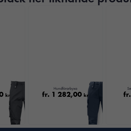
Nödvändiga
Dessa kakor
Hundförarbyxa
Se
går inte att
00
fr.
1 282,00
fr
kr
kr
välja bort. De
behövs för att
hemsidan
över huvud
taget ska
fungera.