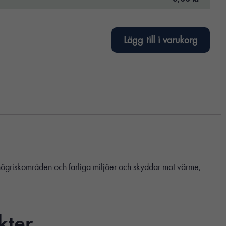
Lägg till i varukorg
högriskområden och farliga miljöer och skyddar mot värme,
kter