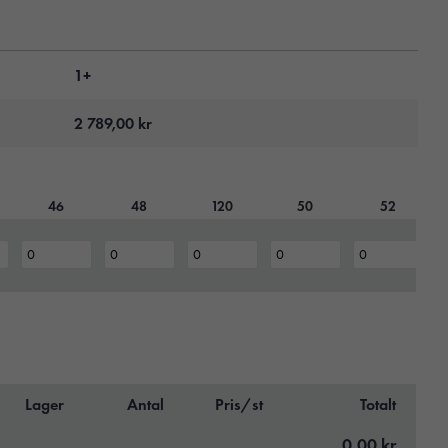
1+
2 789,00
kr
46
48
120
50
52
Lager
Antal
Pris/st
Totalt
0,00 kr