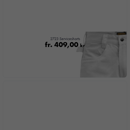
2723 Serviceshorts
fr.
409,00
kr