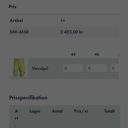
Pris
Artikel
1+
SNI-6160
2 455,00
kr
44
46
48
Varselgul
Prisspecifikation
A
Lager
Antal
Pris/st
Totalt
rt
.