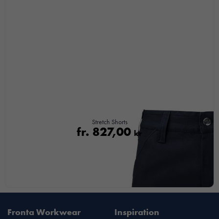
beteende när du
surfar ökar du
chansen att få se
personligt
anpassat innehåll
och
erbjudanden.
Stretch Shorts
fr.
827,00
kr
Fronta Workwear
Inspiration