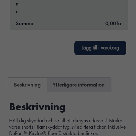
n
r.
Summa
0,00 kr
Lägg till i varukorg
Beskrivning
Ytterligare information
Beskrivning
Håll dig skyddad och se till att du syns i dessa slitstarka
varselshorts i flamskyddat tyg. Med flera fickor, inklusive
DuPont™ Kevlar®-fiberförstärkta benfickor.