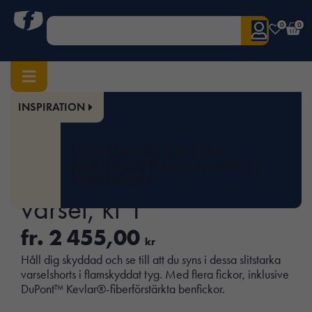
0
0
INSPIRATION
Hem
/
Herr
/
Underdelar
/ ProtecWork, Shorts varsel, kl 1
Art.nr:
SNI-6160
UTVALDA PRODUKTER
ProtecWork, Shorts
KAMPANJER
VARUMÄRKEN
KATALOGER
varsel, kl 1
fr.
2 455,00
kr
Håll dig skyddad och se till att du syns i dessa slitstarka
varselshorts i flamskyddat tyg. Med flera fickor, inklusive
DuPont™ Kevlar®-fiberförstärkta benfickor.