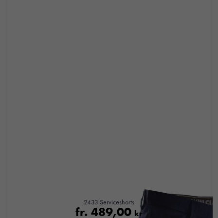
Nödvändiga
Dessa kakor
går inte att
välja bort. De
behövs för att
2433 Serviceshorts
hemsidan
fr.
489,00
kr