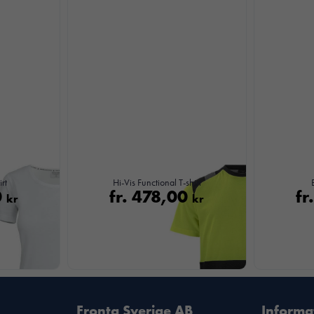
Nödvändiga
rt
Hi-Vis Functional T-shirt
Dessa kakor
0
fr.
478,00
fr
kr
kr
går inte att
välja bort. De
behövs för att
hemsidan
över huvud
taget ska
fungera.
Fronta Sverige AB
Informa