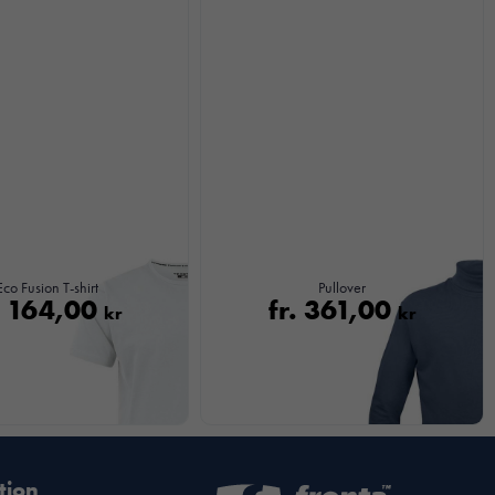
Eco Fusion T-shirt
Pullover
.
164,00
fr.
361,00
kr
kr
tion