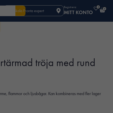
Registrera:
0
0
Din lokala Fronta expert
MITT KONTO
rtärmad tröja med rund
rme, flammor och ljusbågar. Kan kombineras med fler lager