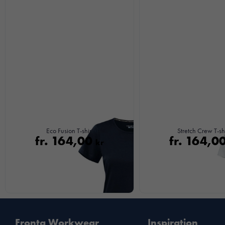
Eco Fusion T-shirt
Stretch Crew T-shi
fr.
164,00
fr.
164,0
kr
Fronta Workwear
Inspiration