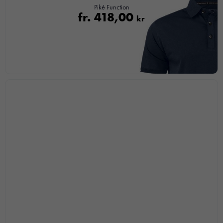
Piké Function
hemsidan.
fr.
418,00
kr
Marknadsföring
Genom att dela
med dig av dina
intressen och ditt
beteende när du
surfar ökar du
chansen att få se
personligt
anpassat innehåll
och
erbjudanden.