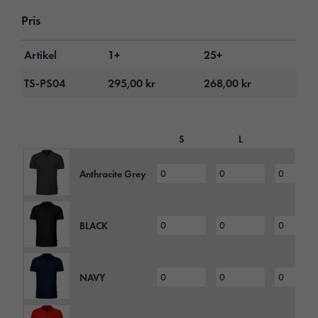
Pris
Artikel
1+
25+
TS-PS04
295,00
kr
268,00
kr
S
L
M
Anthracite Grey
BLACK
NAVY