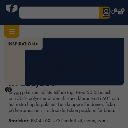
0
0
INSPIRATION
Hem
/
Herr
/
Överdelar
/ Pique Shirt
Art.nr:
TS-PS04
UTVALDA PRODUKTER
Pique Shirt
KAMPANJER
VARUMÄRKEN
KATALOGER
fr.
268,00
kr
Snygg piké som tål lite tuffare tag. Med 50 % bomull
och 50 % polyester är den slitstark, klarar tvätt i 60° och
har extra hög färgäkthet. Fem knappar för damer, ficka
på herrarnas ärm – och såklart skön passform för båda.
Storlekar:
PS04 i 6XL–7XL endast vit, marin, svart.