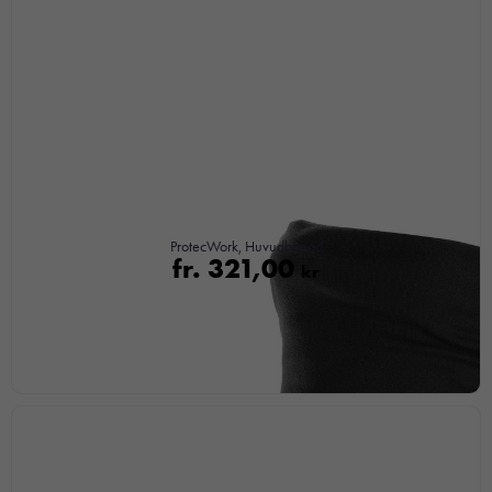
ProtecWork, Huvudbonad
fr.
321,00
kr