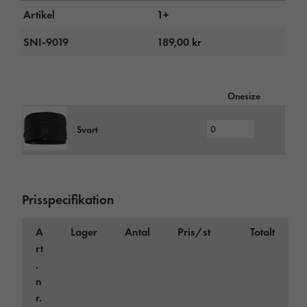
Artikel
1+
SNI-9019
189,00
kr
Onesize
Svart
Prisspecifikation
A
Lager
Antal
Pris/st
Totalt
rt
.
n
r.