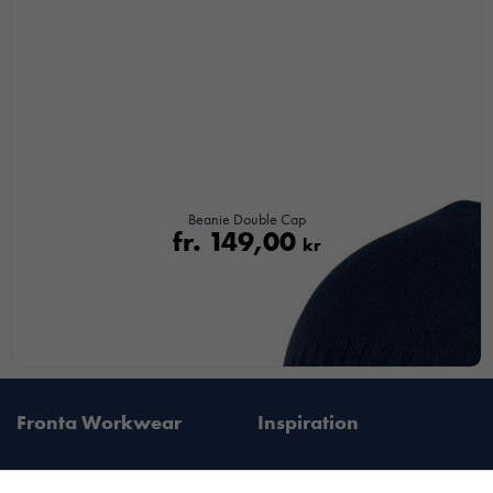
chansen att få se
personligt
anpassat innehåll
och
erbjudanden.
Beanie Double Cap
fr.
149,00
kr
Fronta Workwear
Inspiration