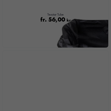
hemsida ska
prestera så
bra som
Texstar Tube
möjligt under
fr.
56,00
kr
ditt besök.
Om du
nekar de
här kakorna
kommer viss
funktionalitet
att försvinna
från
hemsidan.
Marknadsföring
Genom att dela
med dig av dina
intressen och ditt
beteende när du
surfar ökar du