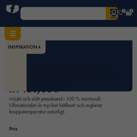
0
0
INSPIRATION
Hem
/
Mössor & Kepsar
/
Övrigt
/ Pannband i merinoull
Art.nr:
SNI-9019
UTVALDA PRODUKTER
Pannband i merinoull
KAMPANJER
VARUMÄRKEN
KATALOGER
fr.
189,00
kr
Mjukt och slätt pannband i 100 % merinoull.
Ullmaterialet är mycket hållbart och reglerar
kroppstemperatur naturligt.
Pris