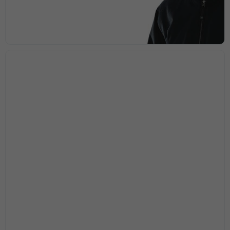
Marknadsföring
Genom att dela
med dig av dina
intressen och ditt
beteende när du
surfar ökar du
chansen att få se
personligt
anpassat innehåll
och
erbjudanden.