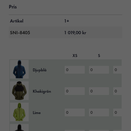
Pris
Artikel
1+
SNI-8405
1 019,00
kr
XS
S
L
Djupblå
Khakigrön
Lime