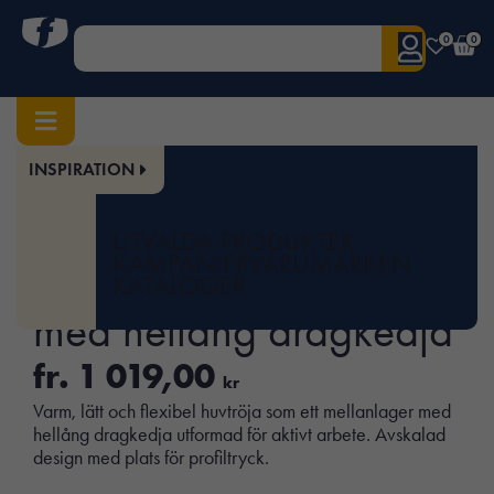
0
0
INSPIRATION
Hem
/
Herr
/
Överdelar
/ FlexiWork, Huvtröja med hellång dragkedja
Art.nr:
SNI-8405
UTVALDA PRODUKTER
FlexiWork, Huvtröja
KAMPANJER
VARUMÄRKEN
KATALOGER
med hellång dragkedja
fr.
1 019,00
kr
Varm, lätt och flexibel huvtröja som ett mellanlager med
hellång dragkedja utformad för aktivt arbete. Avskalad
design med plats för profiltryck.