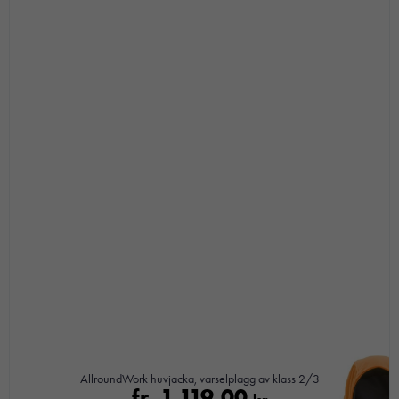
AllroundWork huvjacka, varselplagg av klass 2/3
fr.
1 119,00
kr