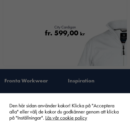
City Cardigan
fr.
599,00
kr
Fronta Workwear
Inspiration
Den här sidan använder kakor! Klicka på "Acceptera
alla" eller välj de kakor du godkänner genom att klicka
Fronta Sverige AB
Information
på "Inställningar".
Läs vår cookie policy
Din lokala Fronta expert
Kampanjer
Vår service
Varumärken