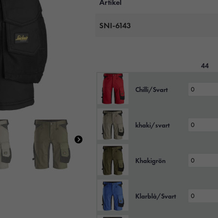
Artikel
SNI-6143
44
Chilli/Svart
khaki/svart
Khakigrön
Klarblå/Svart