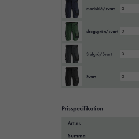
marinblå/svart
skogsgrön/svart
Stålgrå/Svart
Svart
Prisspecifikation
Art.nr.
Summa