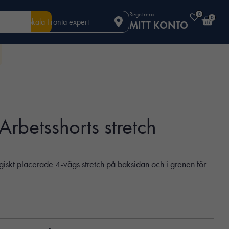
Registrera:
0
0
Din lokala Fronta expert
MITT KONTO
rbetsshorts stretch
ategiskt placerade 4-vägs stretch på baksidan och i grenen för