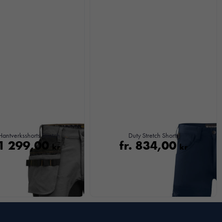
antverksshorts Stretch
Duty Stretch Shorts
1 299,00
fr.
834,00
kr
kr