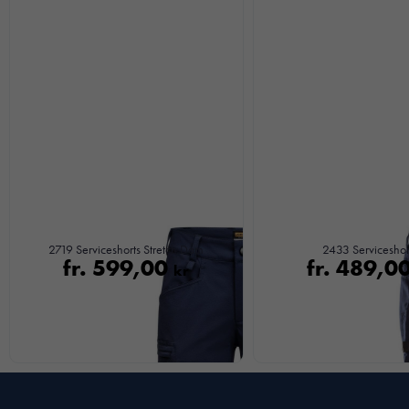
2719 Serviceshorts Stretch Dam
2433 Serviceshor
fr.
599,00
fr.
489,0
kr