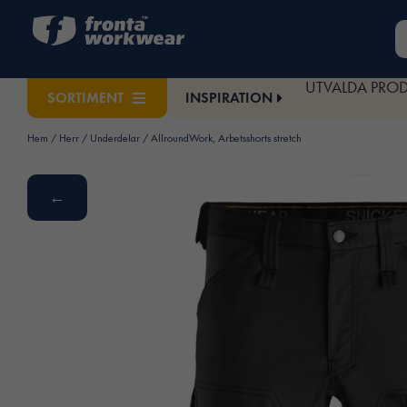
UTVALDA PRO
INSPIRATION
SORTIMENT
Hem
/
Herr
/
Underdelar
/ AllroundWork, Arbetsshorts stretch
←