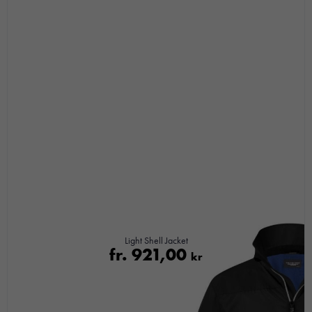
med dig av dina
intressen och ditt
beteende när du
surfar ökar du
chansen att få se
personligt
anpassat innehåll
och
erbjudanden.
Light Shell Jacket
fr.
921,00
kr