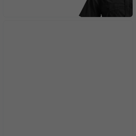
Nödvändiga
Dessa kakor
går inte att
välja bort. De