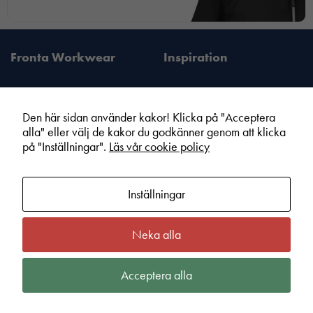
Fronta Workwear
Inspiration
Den här sidan använder kakor! Klicka på "Acceptera
alla" eller välj de kakor du godkänner genom att klicka
Fronta Sverige AB
Information
på "Inställningar".
Läs vår cookie policy
Din lokala Fronta expert
Kampanjer
Vår service
Varumärken
Inställningar
Kundshop
Hållbarhet
Om Fronta Sverige AB
Cookie information
Neka alla
Bli lokal Fronta expert
Integritetspolicy
Kontakt
Köpvillkor
Acceptera alla