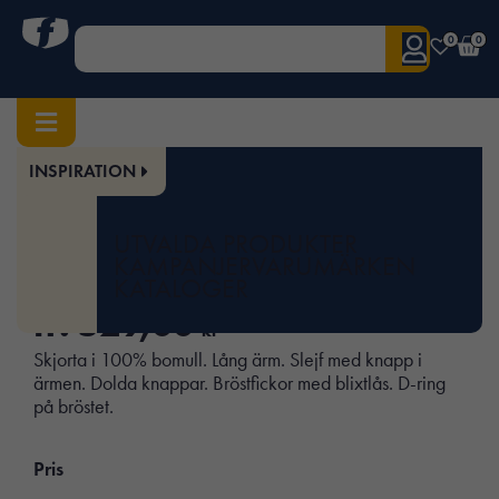
0
0
INSPIRATION
Hem
/
Herr
/
Överdelar
/ 5601 Skjorta Bomull
Art.nr:
JOB-65560117
UTVALDA PRODUKTER
5601 Skjorta Bomull
KAMPANJER
VARUMÄRKEN
KATALOGER
fr.
529,00
kr
Skjorta i 100% bomull. Lång ärm. Slejf med knapp i
ärmen. Dolda knappar. Bröstfickor med blixtlås. D-ring
på bröstet.
Pris