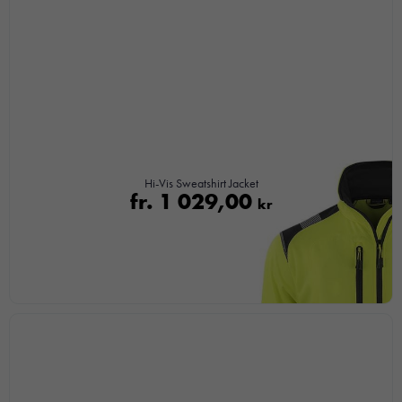
Upplevelse
För att vår
hemsida ska
prestera så
bra som
möjligt under
ditt besök.
Om du
Hi-Vis Sweatshirt Jacket
nekar de
fr.
1 029,00
kr
här kakorna
kommer viss
funktionalitet
att försvinna
från
hemsidan.
Marknadsföring
Genom att dela