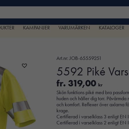
DUKTER
KAMPANJER
VARUMÄRKEN
KATALOGER
Art.nr:
JOB-65559251
5592 Piké Vars
fr.
319,00
kr
Skön funktions piké med bra passform,
huden och håller dig torr. Påvärmda 
och komfort. Reflexer över axlarna f
krage.
Certifierad i varselklass 3 enligt E
Certifierad i varselklass 2 enligt E