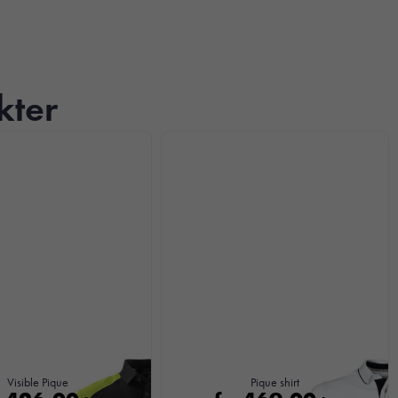
kter
Visible Pique
Pique shirt