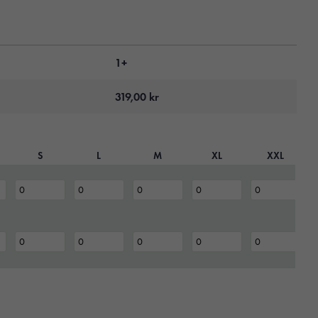
1+
319,00
kr
S
L
M
XL
XXL