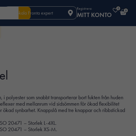
Registrera:
0
0
Din lokala Fronta expert
MITT KONTO
el
 i polyester som snabbt transporterar bort fukten från huden
reflexer med mellanrum vid sidsömmen för ökad flexibilitet
ör ökad synbarhet. Knappslå med tre knappar och ribbstickad
N ISO 20471 – Storlek L-4XL.
N ISO 20471 – Storlek XS-M.