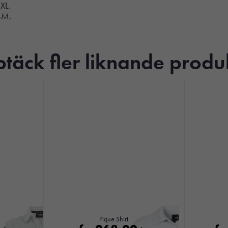
XL.
S-M.
täck fler liknande produ
Nödvändiga
Dessa kakor
går inte att
välja bort. De
behövs för att
Pique Shirt
hemsidan