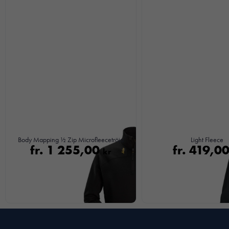
Body Mapping ½ Zip Microfleecetröja
Light Fleece
fr.
1 255,00
fr.
419,0
kr