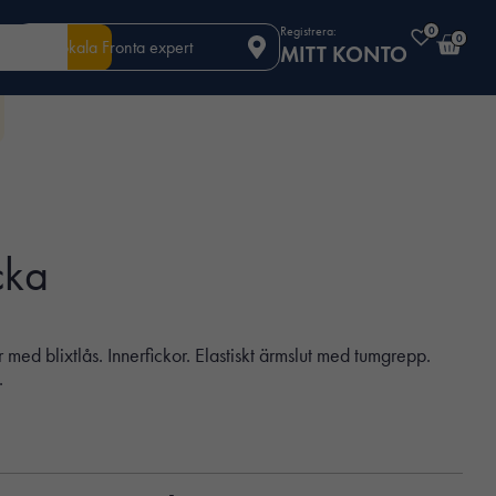
Registrera:
0
0
Din lokala Fronta expert
MITT KONTO
cka
med blixtlås. Innerfickor. Elastiskt ärmslut med tumgrepp.
.