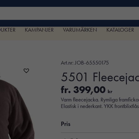
DUKTER
KAMPANJER
VARUMÄRKEN
KATALOGER
Art.nr:
JOB-65550175
5501 Fleeceja
fr.
399,00
kr
Varm fleecejacka. Rymliga framfickor 
Elastisk i nederkant. YKK frontblixtlås
Pris