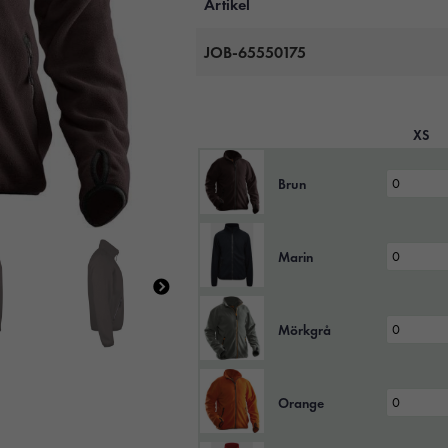
Artikel
JOB-65550175
XS
Brun
Marin
Mörkgrå
Orange