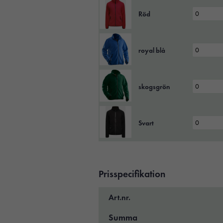
Röd
royal blå
skogsgrön
Svart
Prisspecifikation
Art.nr.
Summa