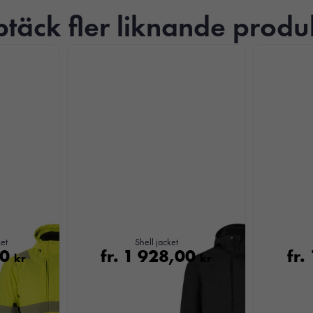
täck fler liknande produ
Nödvändiga
Dessa kakor
går inte att
ket
Shell jacket
välja bort. De
00
fr.
1 928,00
fr.
kr
kr
behövs för att
hemsidan
över huvud
taget ska