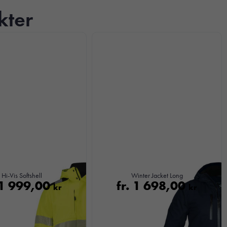
kter
Hi-Vis Softshell
Winter Jacket Long
1 999,00
fr.
1 698,00
kr
kr