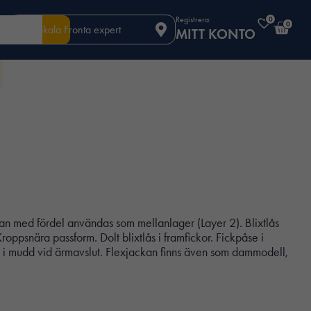
Registrera:
0
0
Din lokala Fronta expert
MITT KONTO
an med fördel användas som mellanlager (Layer 2). Blixtlås
roppsnära passform. Dolt blixtlås i framfickor. Fickpåse i
p i mudd vid ärmavslut. Flexjackan finns även som dammodell,