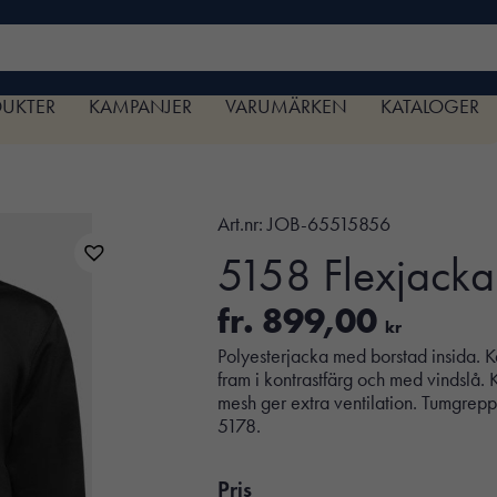
DUKTER
KAMPANJER
VARUMÄRKEN
KATALOGER
Art.nr:
JOB-65515856
5158 Flexjacka
fr.
899,00
kr
Polyesterjacka med borstad insida. K
fram i kontrastfärg och med vindslå. K
mesh ger extra ventilation. Tumgrep
5178.
Pris