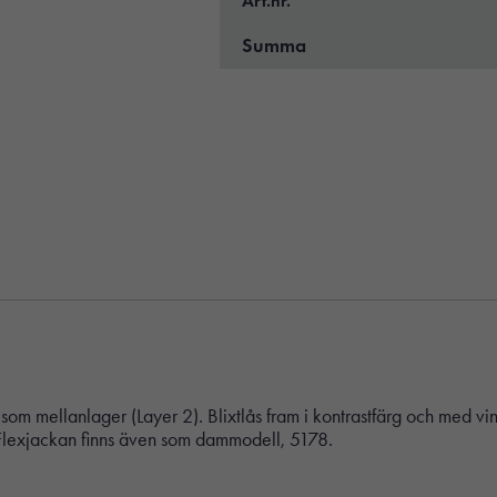
Art.nr.
Summa
m mellanlager (Layer 2). Blixtlås fram i kontrastfärg och med vind
. Flexjackan finns även som dammodell, 5178.