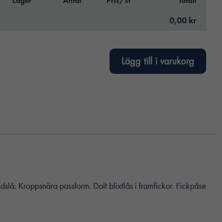
Lager
Antal
Pris/st
Totalt
0,00 kr
Lägg till i varukorg
slå. Kroppsnära passform. Dolt blixtlås i framfickor. Fickpåse