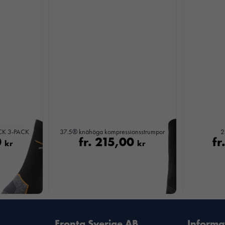
Nödvändiga
CK 3-PACK
37.5® knähöga kompressionsstrumpor
2
Dessa kakor
0
fr.
215,00
fr
kr
kr
går inte att
välja bort. De
behövs för att
hemsidan
över huvud
taget ska
fungera.
Fronta Sverige AB
Informa