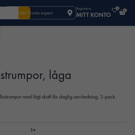
Registrera:
0
0
Din lokala Fronta expert
MITT KONTO
strumpor, låga
sstrumpor med lågt skaft för daglig användning. 3-pack.
1+