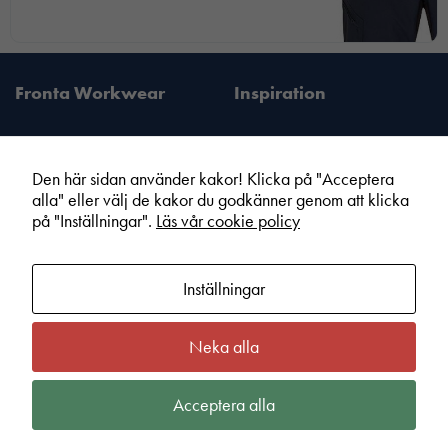
Fronta Workwear
Inspiration
Den här sidan använder kakor! Klicka på "Acceptera
alla" eller välj de kakor du godkänner genom att klicka
Fronta Sverige AB
Information
på "Inställningar".
Läs vår cookie policy
Din lokala Fronta expert
Kampanjer
Vår service
Varumärken
Inställningar
Kundshop
Hållbarhet
Om Fronta Sverige AB
Cookie information
Neka alla
Bli lokal Fronta expert
Integritetspolicy
Kontakt
Köpvillkor
Acceptera alla