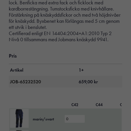
lock. Benficka med extra fack och ficklock med
kardborrestängning. Tumstocksficka med knivhållare.
Förstärkning på knäskyddsfickor och med två höjdnivåer
för knäskydd. Byxbenet kan förlängas med 5 cm genom
ett utvik i benslutet.
Certifierad enligt EN 14404:2004+A1:2010 Typ 2
Nivå 0 tillsammans med Jobmans knäskydd 9941.
Pris
Artikel
1+
JOB-65232520
659,00
kr
C42
C44
C46
marin/svart