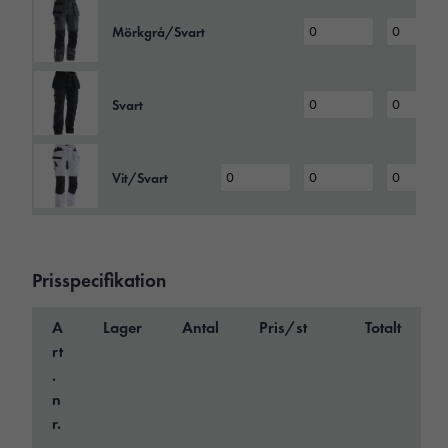
Mörkgrå/Svart
Svart
Vit/Svart
Prisspecifikation
A
Lager
Antal
Pris/st
Totalt
rt
.
n
r.