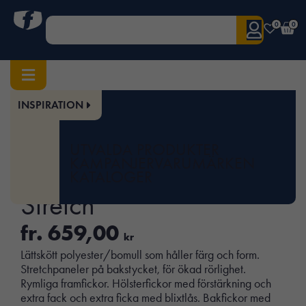
0
0
INSPIRATION
Hem
/
Herr
/
Underdelar
/ 2325 Hantverksbyxa Stretch
Art.nr:
JOB-65232520
UTVALDA PRODUKTER
2325 Hantverksbyxa
KAMPANJER
VARUMÄRKEN
KATALOGER
Stretch
fr.
659,00
kr
Lättskött polyester/bomull som håller färg och form.
Stretchpaneler på bakstycket, för ökad rörlighet.
Rymliga framfickor. Hölsterfickor med förstärkning och
extra fack och extra ficka med blixtlås. Bakfickor med