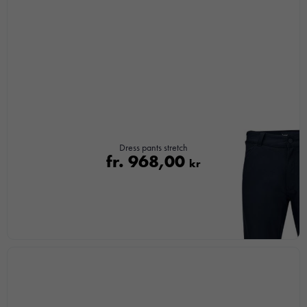
här kakorna
kommer viss
funktionalitet
att försvinna
från
hemsidan.
Marknadsföring
Genom att dela
Dress pants stretch
fr.
968,00
med dig av dina
kr
intressen och ditt
beteende när du
surfar ökar du
chansen att få se
personligt
anpassat innehåll
och
erbjudanden.