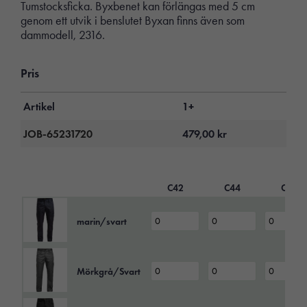
Tumstocksficka. Byxbenet kan förlängas med 5 cm
genom ett utvik i benslutet Byxan finns även som
dammodell, 2316.
Pris
Artikel
1+
JOB-65231720
479,00
kr
C42
C44
C46
marin/svart
Mörkgrå/Svart