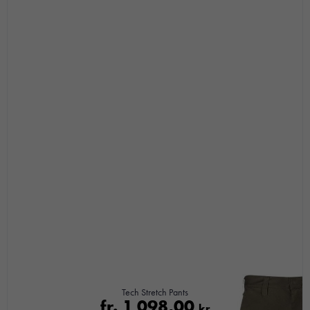
baserat på
hur
hemsidan
används.
Upplevelse
För att vår
hemsida ska
prestera så
bra som
möjligt under
ditt besök.
Om du
nekar de
här kakorna
kommer viss
funktionalitet
att försvinna
Tech Stretch Pants
från
fr.
1 098,00
kr