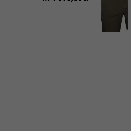
hemsidan.
Marknadsföring
Genom att dela
med dig av dina
intressen och ditt
beteende när du
surfar ökar du
chansen att få se
personligt
anpassat innehåll
och
erbjudanden.