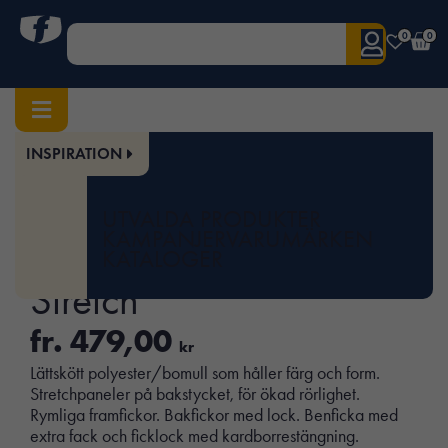
0
0
INSPIRATION
Hem
/
Herr
/
Underdelar
/ 2317 Servicebyxa Stretch
Art.nr:
JOB-65231720
UTVALDA PRODUKTER
2317 Servicebyxa
KAMPANJER
VARUMÄRKEN
KATALOGER
Stretch
fr.
479,00
kr
Lättskött polyester/bomull som håller färg och form.
Stretchpaneler på bakstycket, för ökad rörlighet.
Rymliga framfickor. Bakfickor med lock. Benficka med
extra fack och ficklock med kardborrestängning.