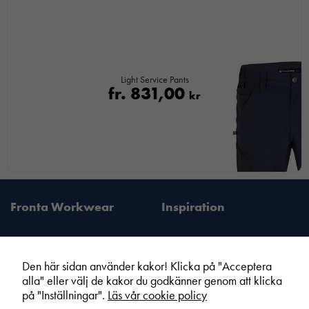
Light Service Pants
fr.
831,00
kr
Fronta Workwear
Inspiration
Den här sidan använder kakor! Klicka på "Acceptera
alla" eller välj de kakor du godkänner genom att klicka
Fronta Sverige AB
Information
på "Inställningar".
Läs vår cookie policy
Din lokala Fronta expert
Kampanjer