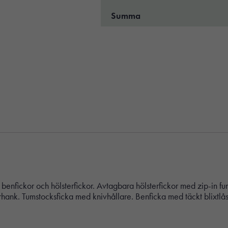
Summa
g i benfickor och hölsterfickor. Avtagbara hölsterfickor med zip-in 
hank. Tumstocksficka med knivhållare. Benficka med täckt blixtlås,