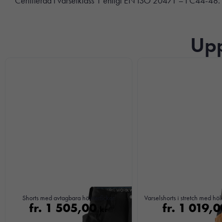
Certifierad i varselklass 1 enligt EN ISO 20471 – i C44-48.
Upp
Shorts med avtagbara hölsterfickor
Varselshorts i stretch med höls
fr.
1 505,00
fr.
1 019,
kr