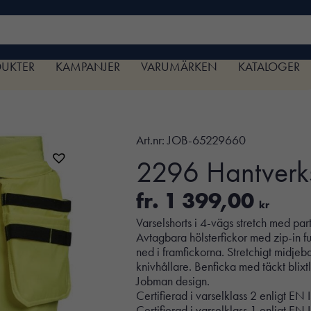
DUKTER
KAMPANJER
VARUMÄRKEN
KATALOGER
Art.nr:
JOB-65229660
2296 Hantverkss
fr.
1 399,00
kr
Varselshorts i 4-vägs stretch med parti
Avtagbara hölsterfickor med zip-in fu
ned i framfickorna. Stretchigt midj
knivhållare. Benficka med täckt blixtl
Jobman design.
Certifierad i varselklass 2 enligt E
Certifierad i varselklass 1 enligt 