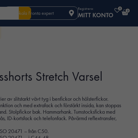
Registrera:
0
0
Din lokala Fronta expert
MITT KONTO
horts Stretch Varsel
er av slitstarkt vävt tyg i benfickor och hölsterfickor.
nktion och med extrafack och förstärkt insida, kan stoppas
eband. Stolpfickor bak. Hammarhank. Tumstocksficka med
ås, ID-kortsfack och telefonfack. Påvärmd reflextransfer,
N ISO 20471 – från C50.
EN ISO 20471 – i C44-48.