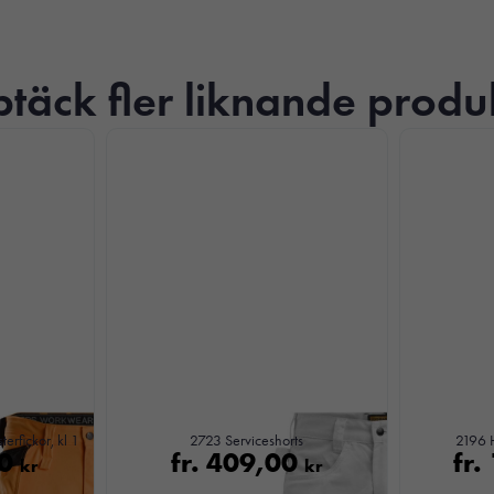
täck fler liknande produ
Nödvändiga
Dessa kakor
går inte att
välja bort. De
behövs för att
terfickor, kl 1
2723 Serviceshorts
2196 H
00
fr.
409,00
fr.
hemsidan
kr
kr
över huvud