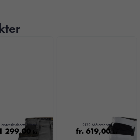
kter
antverksshorts Stretch
2132 Målarshorts
1 299,00
fr.
619,00
kr
kr