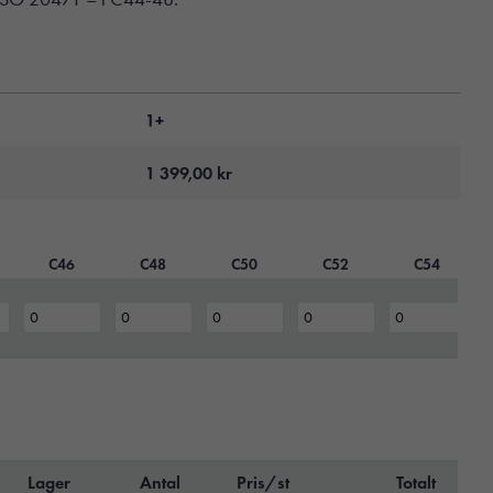
1+
1 399,00
kr
C46
C48
C50
C52
C54
Lager
Antal
Pris/st
Totalt