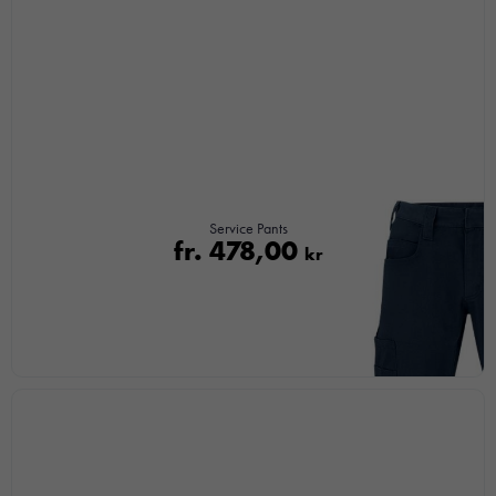
här kakorna
kommer viss
funktionalitet
att försvinna
från
hemsidan.
Marknadsföring
Service Pants
Genom att dela
fr.
478,00
kr
med dig av dina
intressen och ditt
beteende när du
surfar ökar du
chansen att få se
personligt
anpassat innehåll
och
erbjudanden.