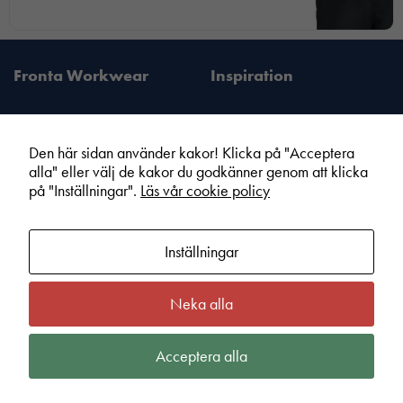
Fronta Workwear
Inspiration
Den här sidan använder kakor! Klicka på "Acceptera
alla" eller välj de kakor du godkänner genom att klicka
Fronta Sverige AB
Information
på "Inställningar".
Läs vår cookie policy
Din lokala Fronta expert
Kampanjer
Vår service
Varumärken
Inställningar
Kundshop
Hållbarhet
Om Fronta Sverige AB
Cookie information
Neka alla
Bli lokal Fronta expert
Integritetspolicy
Kontakt
Köpvillkor
Acceptera alla