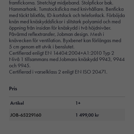
framfickorna. Stretchigt midjeband. Stolpfickor bak.
Hammarhank. Tumstocksficka med knivhållare. Benficka
med täckt blixtlås, ID-kortsfack och telefonfack. Förböjda
knän med knäskyddsfickor i slitstark polyamid och med
öppning från insidan för knäskydd i två höjdnivåer.
Påvärmd reflextransfer, Jobman design. Mesh i
knävecken för ventilation. Byxbenet kan förlängas med
5 cm genom ett utvik i benslutet.
Certifierad enligt EN 14404:2004+A1:2010 Typ 2
Nivå 1 tillsammans med Jobmans knäskydd 9943, 9944
och 9945.
Certifierad i varselklass 2 enligt EN ISO 20471.
Pris
Artikel
1+
JOB-65229160
1 499,00
kr