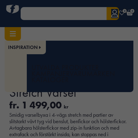
0
0
INSPIRATION
Hem
/
Herr
/
Underdelar
/ 2291 Hantverksbyxa Stretch Varsel
Art.nr:
JOB-65229160
UTVALDA PRODUKTER
2291 Hantverksbyxa
KAMPANJER
VARUMÄRKEN
KATALOGER
Stretch Varsel
fr.
1 499,00
kr
Smidig varselbyxa i 4-vägs stretch med partier av
slitstarkt vävt tyg vid benslut, benfickor och hölsterfickor.
Avtagbara hölsterfickor med zip-in funktion och med
extrafack och förstärkt insida, kan stoppas ned i