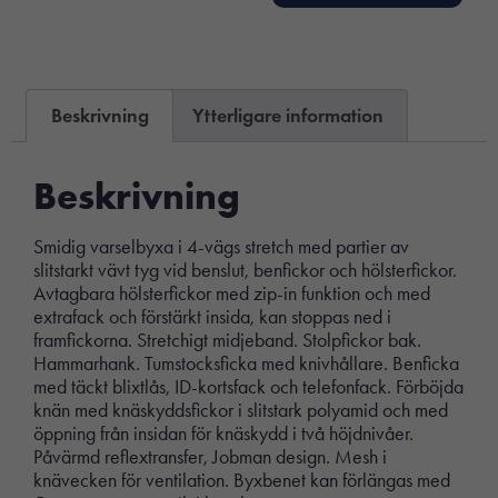
Beskrivning
Ytterligare information
Beskrivning
Smidig varselbyxa i 4-vägs stretch med partier av
slitstarkt vävt tyg vid benslut, benfickor och hölsterfickor.
Avtagbara hölsterfickor med zip-in funktion och med
extrafack och förstärkt insida, kan stoppas ned i
framfickorna. Stretchigt midjeband. Stolpfickor bak.
Hammarhank. Tumstocksficka med knivhållare. Benficka
med täckt blixtlås, ID-kortsfack och telefonfack. Förböjda
knän med knäskyddsfickor i slitstark polyamid och med
öppning från insidan för knäskydd i två höjdnivåer.
Påvärmd reflextransfer, Jobman design. Mesh i
knävecken för ventilation. Byxbenet kan förlängas med