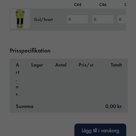
C44
C46
C48
Gul/Svart
Prisspecifikation
A
Lager
Antal
Pris/st
Totalt
rt
.
n
r.
Summa
0,00 kr
Lägg till i varukorg