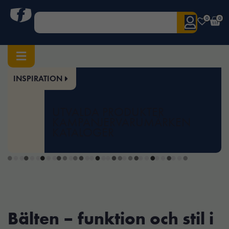
0
0
INSPIRATION
Hem
/
Tillbehör
/ Bälten
Bälten
UTVALDA PRODUKTER
KAMPANJER
VARUMÄRKEN
KATALOGER
Bälten – funktion och stil i