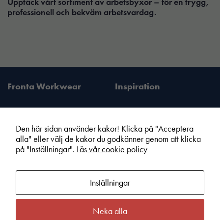
Upptäck vårt sortiment av arbetsbyxor – för en trygg,
professionell och bekväm arbetsvardag.
Fronta Workwear
Inspiration
Nödvändiga
Dessa kakor
går inte att
välja bort. De
Den här sidan använder kakor! Klicka på "Acceptera
behövs för att
alla" eller välj de kakor du godkänner genom att klicka
Fronta Sverige AB
Information
hemsidan
på "Inställningar".
Läs vår cookie policy
Din lokala Fronta expert
Kampanjer
över huvud
Vår service
Varumärken
taget ska
fungera.
Inställningar
Kundshop
Hållbarhet
Om Fronta Sverige AB
Cookie information
Neka alla
Statistik