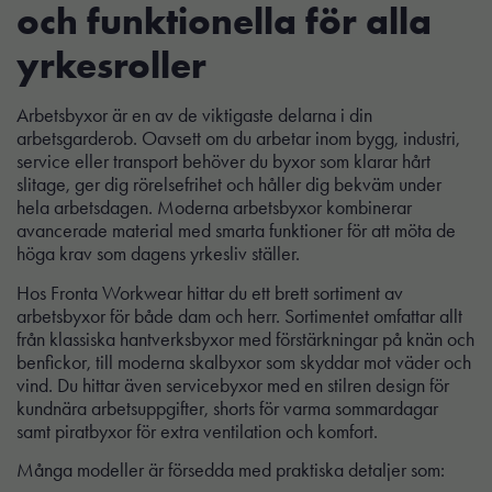
och funktionella för alla
yrkesroller
Arbetsbyxor är en av de viktigaste delarna i din
arbetsgarderob. Oavsett om du arbetar inom bygg, industri,
service eller transport behöver du byxor som klarar hårt
slitage, ger dig rörelsefrihet och håller dig bekväm under
hela arbetsdagen. Moderna arbetsbyxor kombinerar
avancerade material med smarta funktioner för att möta de
höga krav som dagens yrkesliv ställer.
Hos Fronta Workwear hittar du ett brett sortiment av
arbetsbyxor för både dam och herr. Sortimentet omfattar allt
från klassiska hantverksbyxor med förstärkningar på knän och
benfickor, till moderna skalbyxor som skyddar mot väder och
vind. Du hittar även servicebyxor med en stilren design för
kundnära arbetsuppgifter, shorts för varma sommardagar
samt piratbyxor för extra ventilation och komfort.
Många modeller är försedda med praktiska detaljer som: