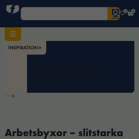
0
0
INSPIRATION
Hem
/ Byxor
Byxor
UTVALDA PRODUKTER
KAMPANJER
VARUMÄRKEN
KATALOGER
Arbetsbyxor – slitstarka