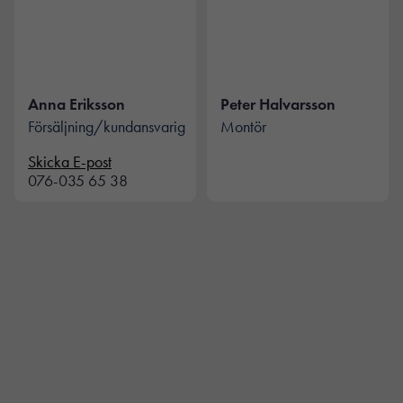
behövs för att
hemsidan
över huvud
taget ska
fungera.
Anna Eriksson
Peter Halvarsson
Försäljning/kundansvarig
Montör
Statistik
Skicka E-post
För att vi ska
076-035 65 38
kunna
förbättra
hemsidans
funktionalitet
och
uppbyggnad,
baserat på
hur
hemsidan
används.