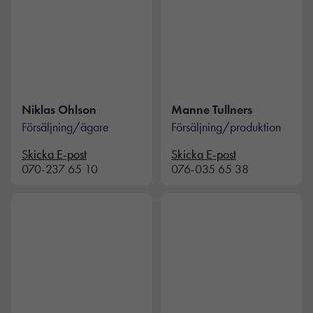
Niklas Ohlson
Manne Tullners
Försäljning/ägare
Försäljning/produktion
Skicka E-post
Skicka E-post
070-237 65 10
076-035 65 38
Nödvändiga
Dessa kakor
går inte att
välja bort. De