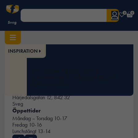
0
0
Sveg
INSPIRATION
Hem
/
Återförsäljare
/ Sveg
UTVALDA PRODUKTER
KAMPANJER
VARUMÄRKEN
Sveg
KATALOGER
076-035 65 38
info@frontaworkwearsveg.se
Härjedalsgatan 12, 842 32
Sveg
Öppettider
Måndag – Torsdag 10-17
Fredag 10-16
Lunchstängt 13-14