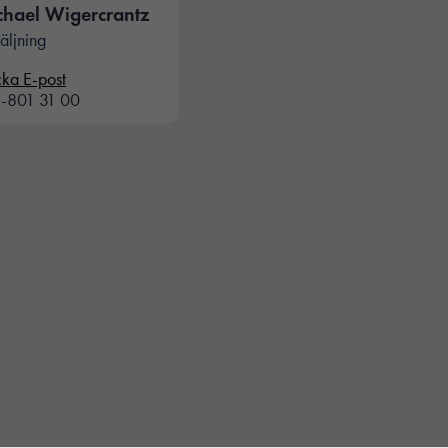
chael Wigercrantz
äljning
cka E-post
-801 31 00