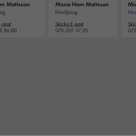
em Mattsson
Mona Hem Mattsson
Mi
ing
Försäljning
Förs
E-post
Skicka E-post
Ski
5 36 00
070-201 57 25
072
Nödvändiga
Dessa kakor