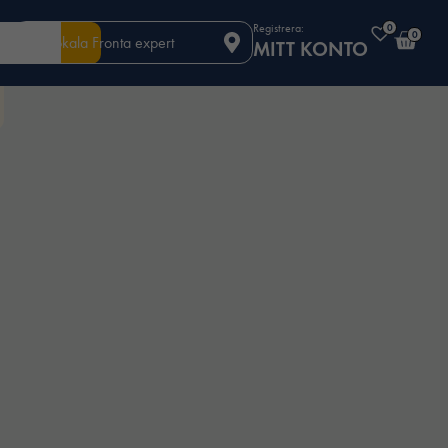
Registrera:
0
0
Din lokala Fronta expert
MITT KONTO